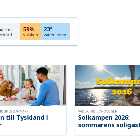
59%
23°
agar m.
erbörd
solsken
vatten temp
NDLINES DANMARK
VÄDER, METEOROLOGEN
n till Tyskland i
Solkampen 2026:
r
sommarens soligast