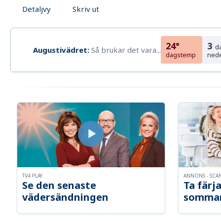
Detaljvy
Skriv ut
24°
3
d
Augustivädret:
Så brukar det vara...
dagstemp
ned
TV4 PLAY
ANNONS - SCA
Se den senaste
Ta färja
vädersändningen
somma