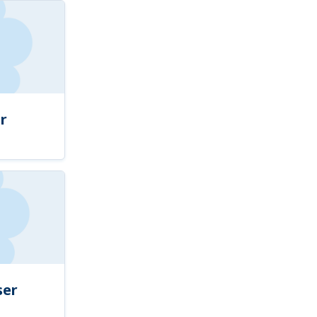
r
ser