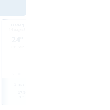
Fredag
Lördag
Söndag
14 augusti
15 augusti
16 augusti
24°
24°
23°
19°
min
19°
min
18°
min
0
mm
0,2
mm
0,5
mm
3
m/s
2
m/s
2
m/s
07:30
07:31
07:31
20:54
20:53
20:52