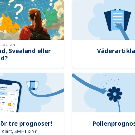
OROLOGEN
d, Svealand eller
Väderartikla
nd?
ör tre prognoser!
Pollenprogno
Klart, SMHI & Yr