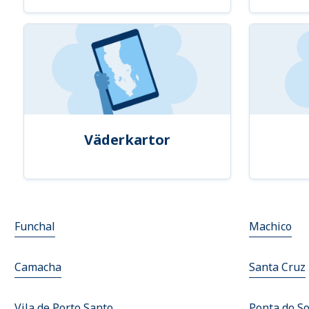
Väderkartor
Funchal
Machico
Camacha
Santa Cruz
Vila de Porto Santo
Ponta do So