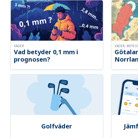
VÄDER
VÄDER, METE
Vad betyder 0,1 mm i
Götalan
prognosen?
Norrla
Golfväder
Jämf