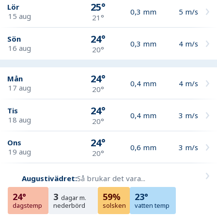
25°
Lör
0,3
mm
5
m/s
15 aug
21°
24°
Sön
0,3
mm
4
m/s
16 aug
20°
24°
Mån
0,4
mm
4
m/s
17 aug
20°
24°
Tis
0,4
mm
3
m/s
18 aug
20°
24°
Ons
0,6
mm
3
m/s
19 aug
20°
Augustivädret:
Så brukar det vara...
24°
3
59%
23°
dagar m.
dagstemp
nederbörd
solsken
vatten temp