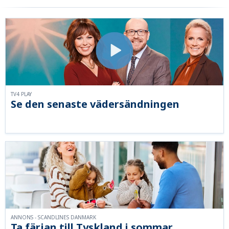
TV4 PLAY
Se den senaste vädersändningen
ANNONS - SCANDLINES DANMARK
Ta färjan till Tyskland i sommar