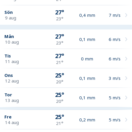
27°
Sön
0,4
mm
7
m/s
9 aug
23°
27°
Mån
0,1
mm
6
m/s
10 aug
23°
27°
Tis
0
mm
6
m/s
11 aug
21°
25°
Ons
0,1
mm
3
m/s
12 aug
20°
25°
Tor
0,1
mm
5
m/s
13 aug
20°
25°
Fre
0,2
mm
5
m/s
14 aug
21°