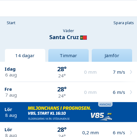
Start
Spara plats
Väder
Santa Cruz
14 dagar
Timmar
Jämför
28°
Idag
0
mm
7
m/s
6 aug
24°
28°
Fre
0
mm
6
m/s
7 aug
24°
Lör
8 aug
28°
Lör
0,2
mm
6
m/s
8 aug
24°