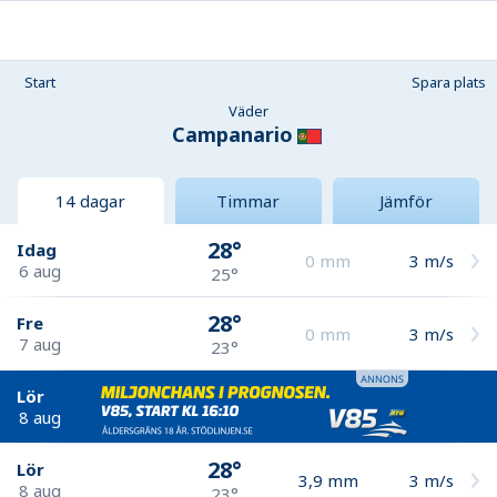
Start
Spara plats
Väder
Campanario
14 dagar
Timmar
Jämför
28°
Idag
0
mm
3
m/s
6 aug
25°
28°
Fre
0
mm
3
m/s
7 aug
23°
Lör
8 aug
28°
Lör
3,9
mm
3
m/s
8 aug
23°