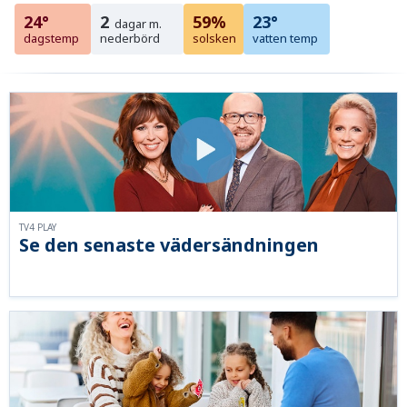
24°
2
59%
23°
dagar m.
dagstemp
nederbörd
solsken
vatten temp
TV4 PLAY
Se den senaste vädersändningen