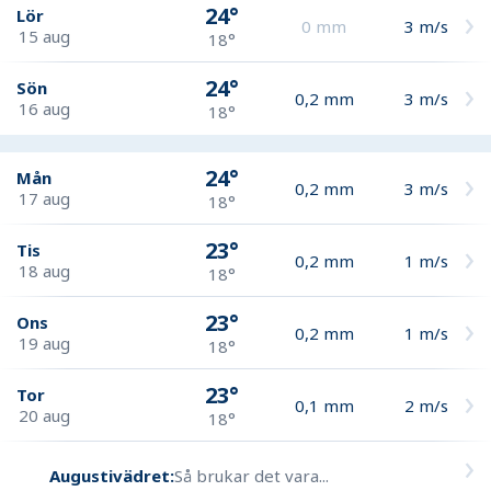
24°
Lör
0
mm
3
m/s
15 aug
18°
24°
Sön
0,2
mm
3
m/s
16 aug
18°
24°
Mån
0,2
mm
3
m/s
17 aug
18°
23°
Tis
0,2
mm
1
m/s
18 aug
18°
23°
Ons
0,2
mm
1
m/s
19 aug
18°
23°
Tor
0,1
mm
2
m/s
20 aug
18°
Augustivädret:
Så brukar det vara...