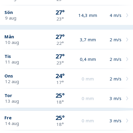
27°
Sön
14,3
mm
4
m/s
9 aug
23°
27°
Mån
3,7
mm
2
m/s
10 aug
22°
27°
Tis
0,4
mm
2
m/s
11 aug
23°
24°
Ons
0
mm
2
m/s
12 aug
17°
25°
Tor
0
mm
3
m/s
13 aug
18°
25°
Fre
0
mm
3
m/s
14 aug
18°