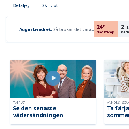
Detaljvy
Skriv ut
24°
2
d
Augustivädret:
Så brukar det vara...
dagstemp
ned
TV4 PLAY
ANNONS - SCA
Se den senaste
Ta färja
vädersändningen
somma