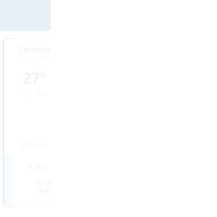
Torsdag
Fredag
Lördag
13 augusti
14 augusti
15 augusti
27°
25°
24°
19°
min
18°
min
18°
min
0,1
mm
0
mm
0,3
mm
3
m/s
4
m/s
4
m/s
07:30
07:30
07:31
20:55
20:54
20:53