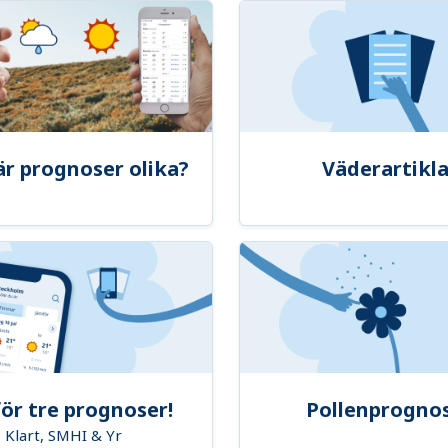
är prognoser olika?
Väderartikla
ör tre prognoser!
Pollenprogno
Klart, SMHI & Yr