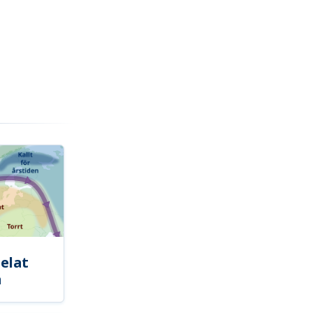
elat
a