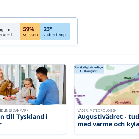
59%
23°
agar m.
erbörd
solsken
vatten temp
NDLINES DANMARK
VÄDER, METEOROLOGEN
n till Tyskland i
Augustivädret - tud
r
med värme och kyl