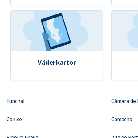
Väderkartor
Funchal
Câmara de 
Canico
Camacha
Ribeira Brava
Vila de Por