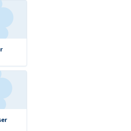
r
ser