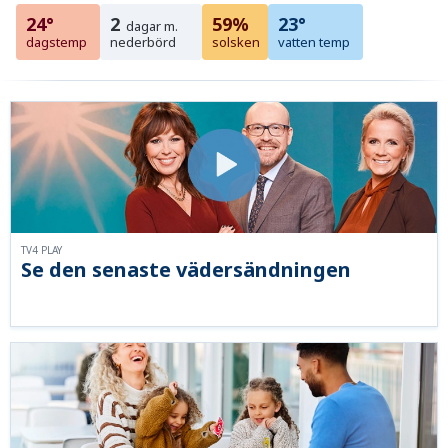
24°
2
59%
23°
dagar m.
dagstemp
nederbörd
solsken
vatten temp
TV4 PLAY
Se den senaste vädersändningen