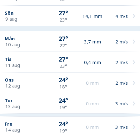
27°
Sön
14,1
mm
4
m/s
9 aug
23°
27°
Mån
3,7
mm
2
m/s
10 aug
22°
27°
Tis
0,4
mm
2
m/s
11 aug
23°
24°
Ons
0
mm
2
m/s
12 aug
18°
24°
Tor
0
mm
3
m/s
13 aug
19°
24°
Fre
0
mm
3
m/s
14 aug
19°