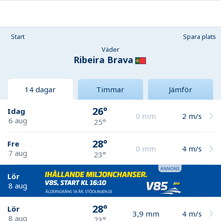
Start
Spara plats
Väder
Ribeira Brava
14 dagar
Timmar
Jämför
26°
Idag
0
mm
2
m/s
6 aug
25°
28°
Fre
0
mm
4
m/s
7 aug
23°
Lör
8 aug
28°
Lör
3,9
mm
4
m/s
8 aug
23°