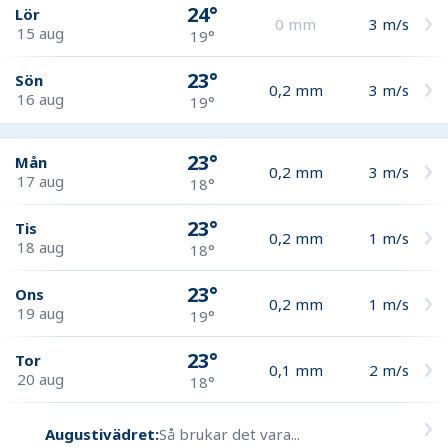
24°
Lör
0
mm
3
m/s
15 aug
19°
23°
Sön
0,2
mm
3
m/s
16 aug
19°
23°
Mån
0,2
mm
3
m/s
17 aug
18°
23°
Tis
0,2
mm
1
m/s
18 aug
18°
23°
Ons
0,2
mm
1
m/s
19 aug
19°
23°
Tor
0,1
mm
2
m/s
20 aug
18°
Augustivädret:
Så brukar det vara...