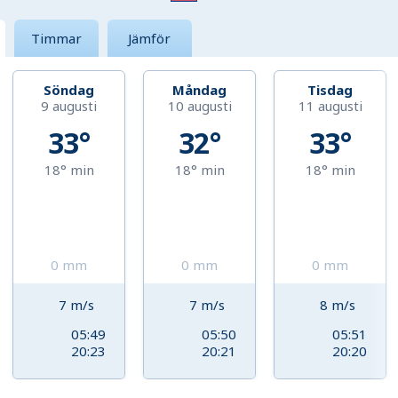
Timmar
Jämför
Söndag
Måndag
Tisdag
9 augusti
10 augusti
11 augusti
33°
32°
33°
18°
min
18°
min
18°
min
0
mm
0
mm
0
mm
7
m/s
7
m/s
8
m/s
05:49
05:50
05:51
20:23
20:21
20:20