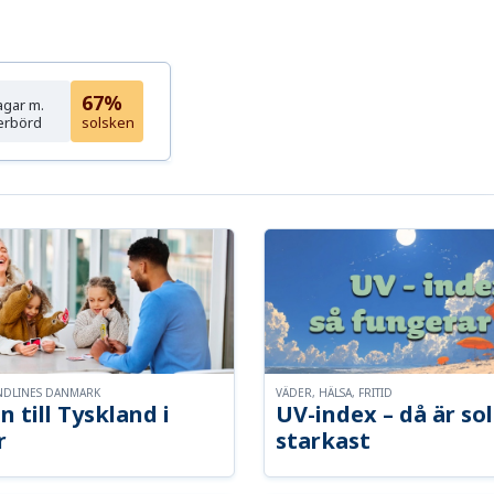
67%
agar m.
erbörd
solsken
NDLINES DANMARK
VÄDER, HÄLSA, FRITID
n till Tyskland i
UV-index – då är so
r
starkast