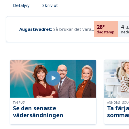
Detaljvy
Skriv ut
28°
4
d
Augustivädret:
Så brukar det vara...
dagstemp
ned
TV4 PLAY
ANNONS - SCA
Se den senaste
Ta färja
vädersändningen
somma