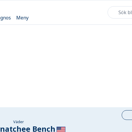
ognos
Meny
Väder
enatchee Bench