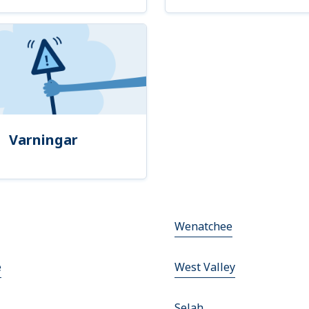
Varningar
Wenatchee
e
West Valley
Selah