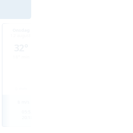
Onsdag
Torsdag
Fredag
12 augusti
13 augusti
14 augusti
32°
31°
32°
18°
min
15°
min
16°
min
0
mm
0
mm
0
mm
8
m/s
2
m/s
2
m/s
05:52
05:54
05:55
20:18
20:16
20:15