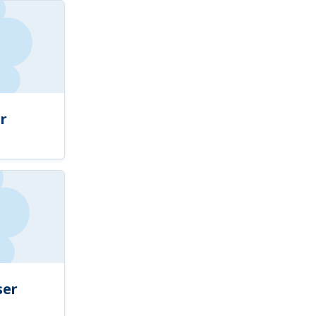
r
ser