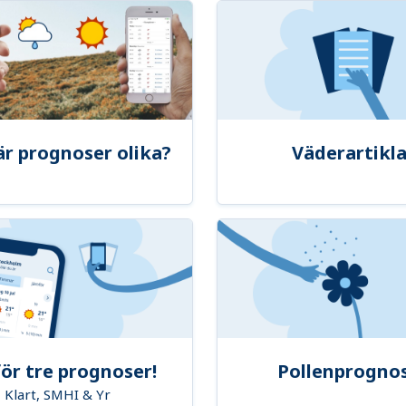
är prognoser olika?
Väderartikla
ör tre prognoser!
Pollenprogno
Klart, SMHI & Yr