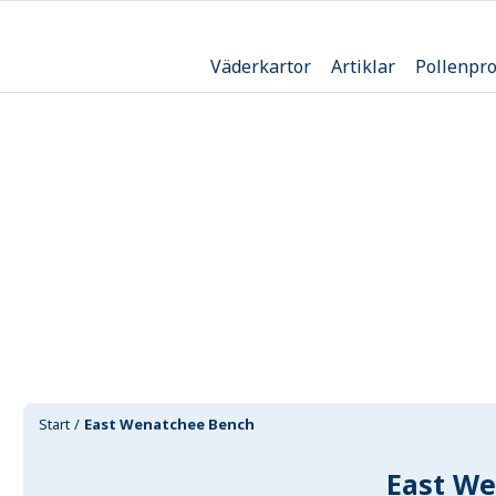
Väderkartor
Artiklar
Pollenpr
Start
East Wenatchee Bench
East W