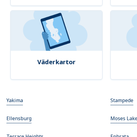
Väderkartor
Yakima
Stampede
Ellensburg
Moses Lak
Terrace Heights
Ephrata