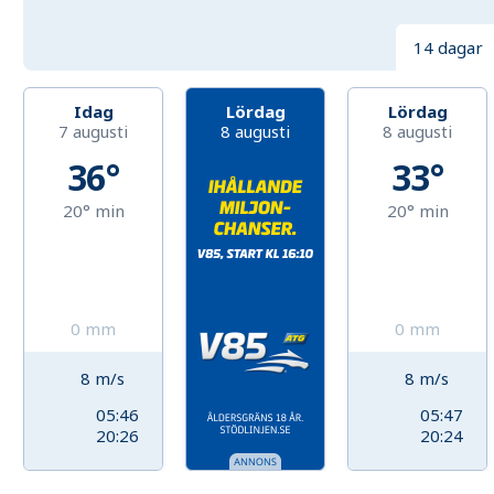
14 dagar
Idag
Lördag
Lördag
7 augusti
8 augusti
8 augusti
36°
33°
20°
min
20°
min
0
mm
0
mm
8
m/s
8
m/s
05:46
05:47
20:26
20:24