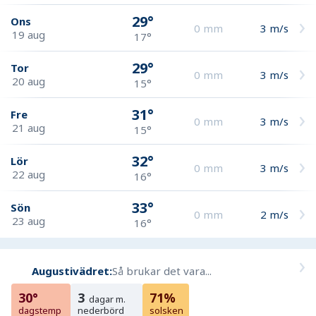
29°
Ons
0
mm
3
m/s
19 aug
17°
29°
Tor
0
mm
3
m/s
20 aug
15°
31°
Fre
0
mm
3
m/s
21 aug
15°
32°
Lör
0
mm
3
m/s
22 aug
16°
33°
Sön
0
mm
2
m/s
23 aug
16°
Augustivädret:
Så brukar det vara...
30°
3
71%
dagar m.
dagstemp
nederbörd
solsken