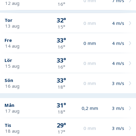
0
mm
7
m/s
12 aug
16°
32°
Tor
0
mm
4
m/s
13 aug
15°
33°
Fre
0
mm
4
m/s
14 aug
16°
33°
Lör
0
mm
4
m/s
15 aug
16°
33°
Sön
0
mm
3
m/s
16 aug
18°
31°
Mån
0,2
mm
3
m/s
17 aug
18°
29°
Tis
0
mm
3
m/s
18 aug
17°