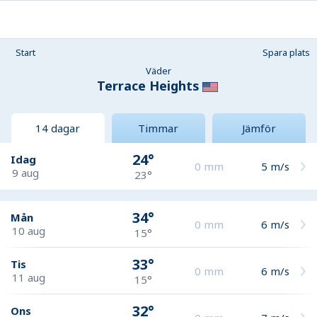
Start
Spara plats
Väder
Terrace Heights
14 dagar
Timmar
Jämför
24°
Idag
0
mm
5
m/s
9 aug
23°
34°
Mån
0
mm
6
m/s
10 aug
15°
33°
Tis
0
mm
6
m/s
11 aug
15°
32°
Ons