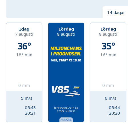
14 dagar
Idag
Lördag
Lördag
7 augusti
8 augusti
8 augusti
36°
35°
18°
min
16°
min
0
mm
0
mm
5
m/s
6
m/s
05:43
05:44
20:21
20:20