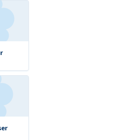
r
ser