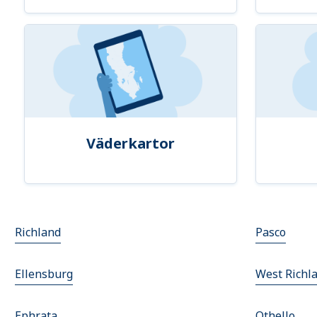
Väderkartor
Richland
Pasco
Ellensburg
West Richl
Ephrata
Othello