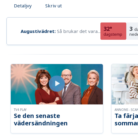
Detaljvy
Skriv ut
32°
3
d
Augustivädret:
Så brukar det vara...
dagstemp
ned
TV4 PLAY
ANNONS - SCA
Se den senaste
Ta färja
vädersändningen
somma