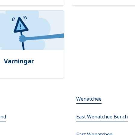
Varningar
Wenatchee
and
East Wenatchee Bench
East Wenatchee