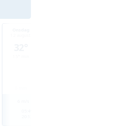
Onsdag
Torsdag
Fredag
12 augusti
13 augusti
14 augusti
32°
31°
32°
15°
min
20°
min
19°
min
0
mm
0
mm
0
mm
6
m/s
4
m/s
3
m/s
05:49
05:51
05:52
20:13
20:11
20:10