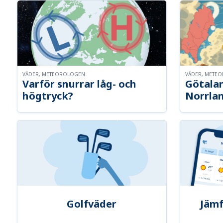
VÄDER, METEOROLOGEN
VÄDER, METE
Varför snurrar låg- och
Götalan
högtryck?
Norrla
Golfväder
Jämf