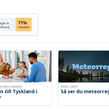
71%
agar m.
erbörd
solsken
NDLINES DANMARK
FRITID, VÄDER
n till Tyskland i
Så ser du meteorre
r