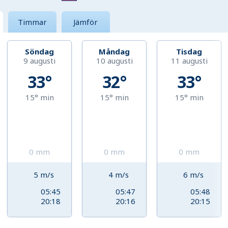
Timmar
Jämför
Söndag
Måndag
Tisdag
9 augusti
10 augusti
11 augusti
33°
32°
33°
15°
min
15°
min
15°
min
0
mm
0
mm
0
mm
5
m/s
4
m/s
6
m/s
05:45
05:47
05:48
20:18
20:16
20:15