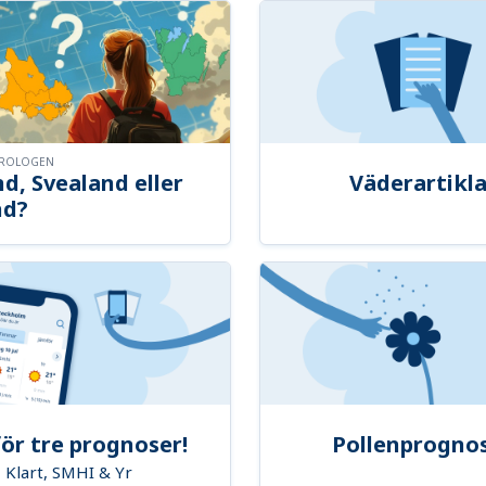
OROLOGEN
d, Svealand eller
Väderartikla
nd?
ör tre prognoser!
Pollenprogno
Klart, SMHI & Yr