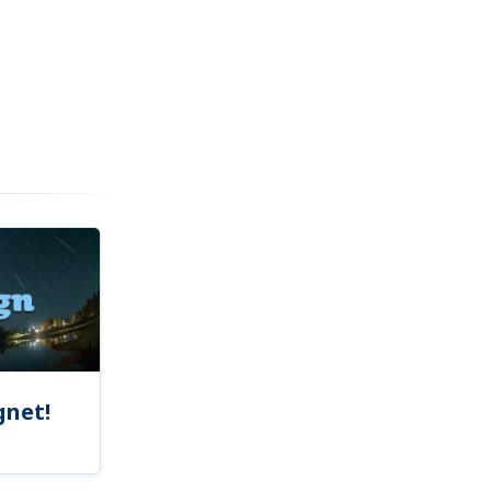
gnet!