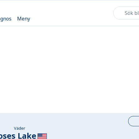
ognos
Meny
Väder
oses Lake