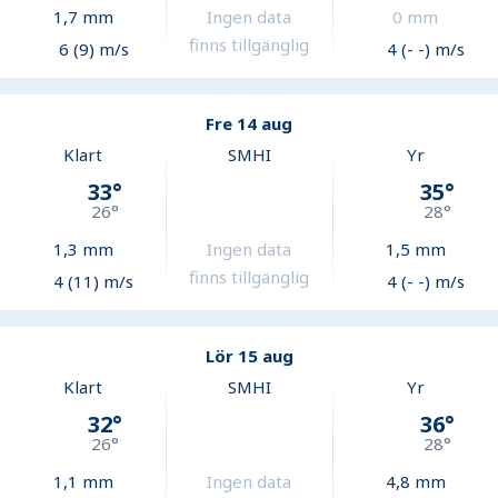
1,7
mm
Ingen data
0
mm
finns tillgänglig
6 (9) m/s
4 (- -) m/s
Fre 14 aug
Klart
SMHI
Yr
33
°
35
°
26
°
28
°
1,3
mm
Ingen data
1,5
mm
finns tillgänglig
4 (11) m/s
4 (- -) m/s
Lör 15 aug
Klart
SMHI
Yr
32
°
36
°
26
°
28
°
1,1
mm
Ingen data
4,8
mm