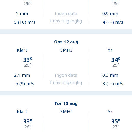
26
°
25
°
1
mm
Ingen data
0,9
mm
finns tillgänglig
5 (10) m/s
4 (- -) m/s
Ons 12 aug
Klart
SMHI
Yr
33
°
34
°
26
°
25
°
2,1
mm
Ingen data
0,3
mm
finns tillgänglig
5 (9) m/s
3 (- -) m/s
Tor 13 aug
Klart
SMHI
Yr
33
°
35
°
26
°
27
°