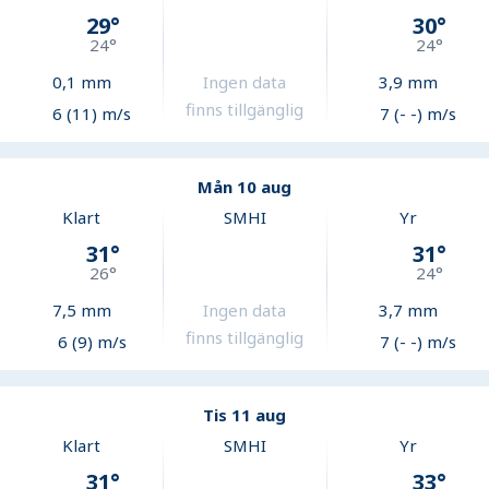
29
°
30
°
24
°
24
°
0,1
mm
Ingen data
3,9
mm
finns tillgänglig
6 (11) m/s
7 (- -) m/s
Mån 10 aug
Klart
SMHI
Yr
31
°
31
°
26
°
24
°
7,5
mm
Ingen data
3,7
mm
finns tillgänglig
6 (9) m/s
7 (- -) m/s
Tis 11 aug
Klart
SMHI
Yr
31
°
33
°