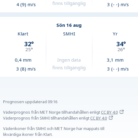
finns tillgänglig
4 (9) m/s
3 (- -) m/s
Sön 16 aug
Klart
SMHI
Yr
32
°
34
°
25
°
26
°
0,4
mm
Ingen data
3,1
mm
finns tillgänglig
3 (8) m/s
3 (- -) m/s
Prognosen uppdaterad
09:16
Väderprognos från MET Norge tillhandahållen
enligt
CC BY 4.0
Väderprognos från SMHI tillhandahållen
enligt
CC BY 4.0
Väderikoner från SMHI och MET Norge har mappats till
likvärdiga ikoner från Klart.