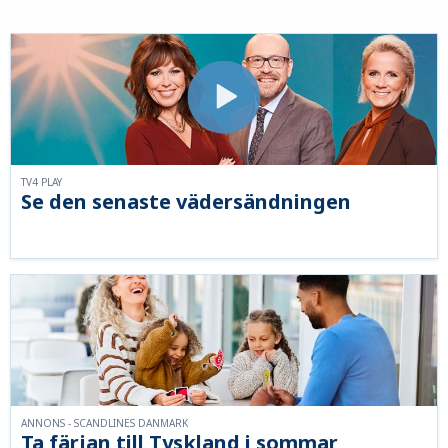
TV4 PLAY
Se den senaste vädersändningen
ANNONS - SCANDLINES DANMARK
Ta färjan till Tyskland i sommar