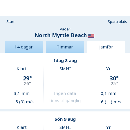
Start
Spara plats
Väder
North Myrtle Beach
14 dagar
Timmar
Jämför
Idag 8 aug
Klart
SMHI
Yr
29
°
30
°
26
°
25
°
3,1
mm
Ingen data
0,1
mm
finns tillgänglig
5 (9) m/s
6 (- -) m/s
Sön 9 aug
Klart
SMHI
Yr