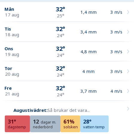
32°
Mån
1,4
mm
3
m/s
17 aug
25°
32°
Tis
3,4
mm
3
m/s
18 aug
24°
32°
Ons
4,8
mm
3
m/s
19 aug
24°
32°
Tor
4
mm
3
m/s
20 aug
24°
32°
Fre
3,7
mm
4
m/s
21 aug
24°
Augustivädret:
Så brukar det vara...
31°
12
61%
28°
dagar m.
dagstemp
nederbörd
solsken
vatten temp