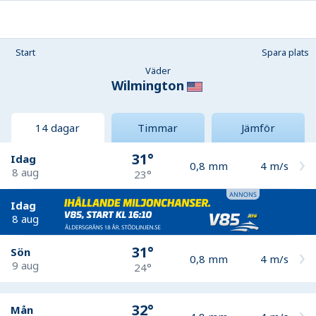
Start
Spara plats
Väder
Wilmington
14 dagar
Timmar
Jämför
31°
Idag
0,8
mm
4
m/s
8 aug
23°
Idag
8 aug
31°
Sön
0,8
mm
4
m/s
9 aug
24°
32°
Mån