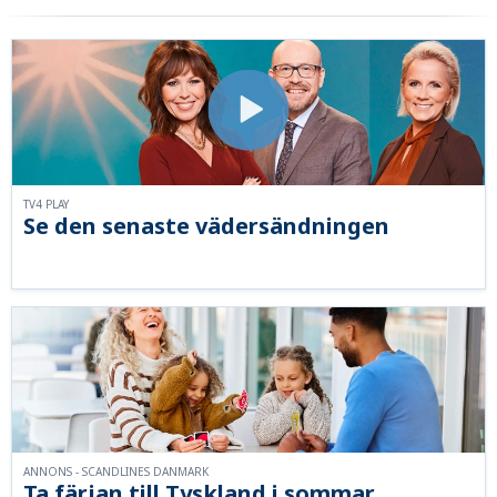
TV4 PLAY
Se den senaste vädersändningen
ANNONS - SCANDLINES DANMARK
Ta färjan till Tyskland i sommar