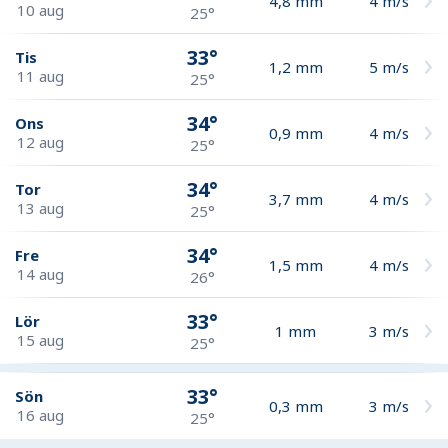
4,8
mm
4
m/s
10 aug
25°
33°
Tis
1,2
mm
5
m/s
11 aug
25°
34°
Ons
0,9
mm
4
m/s
12 aug
25°
34°
Tor
3,7
mm
4
m/s
13 aug
25°
34°
Fre
1,5
mm
4
m/s
14 aug
26°
33°
Lör
1
mm
3
m/s
15 aug
25°
33°
Sön
0,3
mm
3
m/s
16 aug
25°