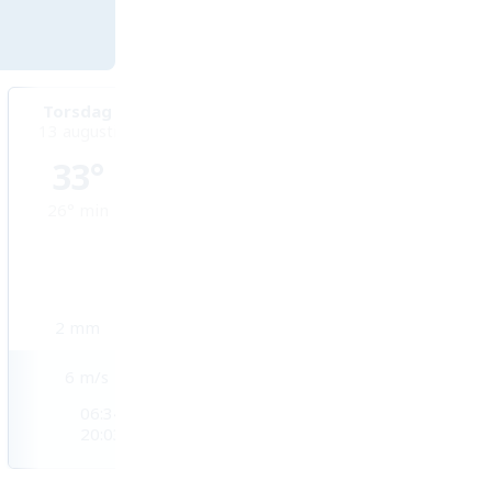
Torsdag
Fredag
Lördag
13 augusti
14 augusti
15 augusti
33°
33°
32°
26°
min
26°
min
26°
min
2
mm
1,3
mm
1
mm
6
m/s
4
m/s
3
m/s
06:34
06:35
06:36
20:03
20:02
20:01