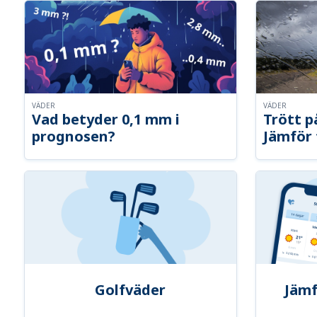
VÄDER
VÄDER
Vad betyder 0,1 mm i
Trött p
prognosen?
Jämför 
Golfväder
Jämf