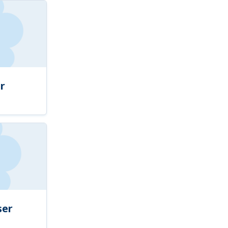
r
ser