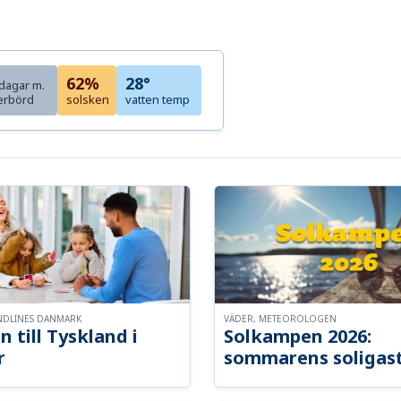
62%
28°
dagar m.
erbörd
solsken
vatten temp
NDLINES DANMARK
VÄDER, METEOROLOGEN
n till Tyskland i
Solkampen 2026:
r
sommarens soligast