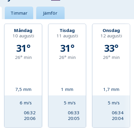
Timmar
Jämför
Måndag
Tisdag
Onsdag
10 augusti
11 augusti
12 augusti
31°
31°
33°
26°
min
26°
min
26°
min
7,5
mm
1
mm
1,7
mm
6
m/s
5
m/s
5
m/s
06:32
06:33
06:34
20:06
20:05
20:04