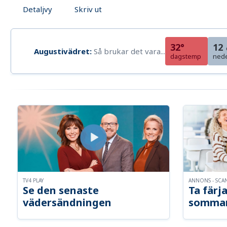
Detaljvy
Skriv ut
32°
12
Augustivädret:
Så brukar det vara...
dagstemp
ned
TV4 PLAY
ANNONS - SCA
Se den senaste
Ta färja
vädersändningen
somma