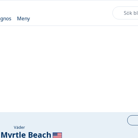
ognos
Meny
Väder
 Myrtle Beach