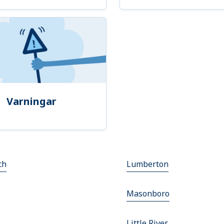
Varningar
ch
Lumberton
Masonboro
Little River