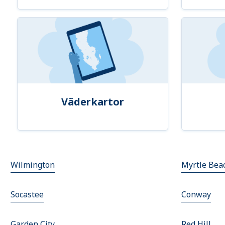
Väderkartor
Wilmington
Myrtle Bea
Socastee
Conway
Garden City
Red Hill