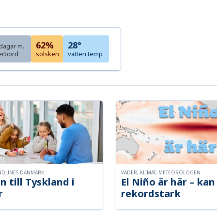
62%
28°
dagar m.
erbörd
solsken
vatten temp
NDLINES DANMARK
VÄDER, KLIMAT, METEOROLOGEN
n till Tyskland i
El Niño är här – kan 
r
rekordstark