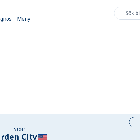
ognos
Meny
Väder
rden City