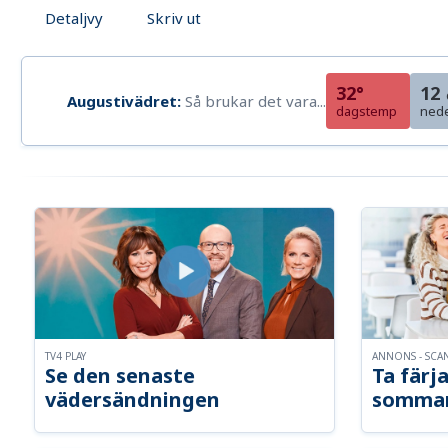
Detaljvy
Skriv ut
32°
12
Augustivädret:
Så brukar det vara...
dagstemp
ned
TV4 PLAY
ANNONS - SCA
Se den senaste
Ta färja
vädersändningen
somma