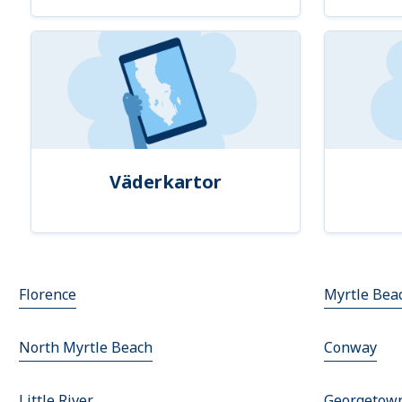
Väderkartor
Florence
Myrtle Bea
North Myrtle Beach
Conway
Little River
Georgetow