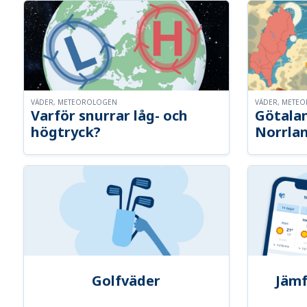
VÄDER, METEOROLOGEN
VÄDER, METE
Varför snurrar låg- och
Götalan
högtryck?
Norrla
Golfväder
Jämf