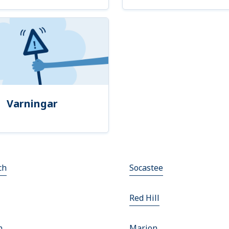
Varningar
ch
Socastee
Red Hill
n
Marion