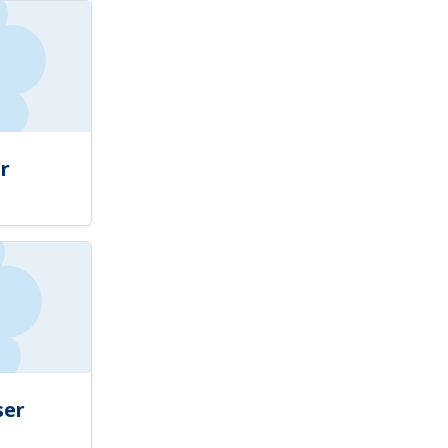
r
ser