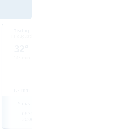
Tisdag
Onsdag
Torsdag
11 augusti
12 augusti
13 augusti
32°
34°
34°
26°
min
25°
min
25°
min
1,7
mm
3,9
mm
2
mm
5
m/s
4
m/s
4
m/s
06:35
06:35
06:36
20:06
20:05
20:04