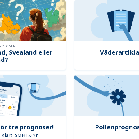
OROLOGEN
d, Svealand eller
Väderartikla
nd?
ör tre prognoser!
Pollenprogno
Klart, SMHI & Yr