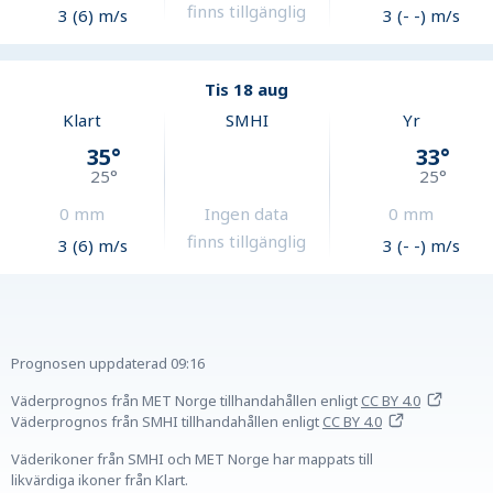
finns tillgänglig
3 (6) m/s
3 (- -) m/s
Tis 18 aug
Klart
SMHI
Yr
35
°
33
°
25
°
25
°
0
mm
Ingen data
0
mm
finns tillgänglig
3 (6) m/s
3 (- -) m/s
Prognosen uppdaterad
09:16
Väderprognos från MET Norge tillhandahållen
enligt
CC BY 4.0
Väderprognos från SMHI tillhandahållen
enligt
CC BY 4.0
Väderikoner från SMHI och MET Norge har mappats till
likvärdiga ikoner från Klart.