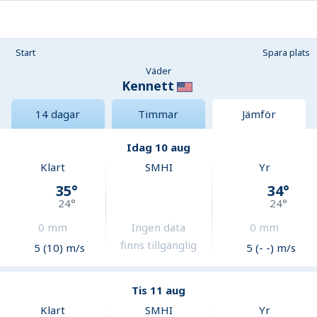
Start
Spara plats
Väder
Kennett
14 dagar
Timmar
Jämför
Idag 10 aug
Klart
SMHI
Yr
35
°
34
°
24
°
24
°
0
mm
Ingen data
0
mm
finns tillgänglig
5 (10) m/s
5 (- -) m/s
Tis 11 aug
Klart
SMHI
Yr