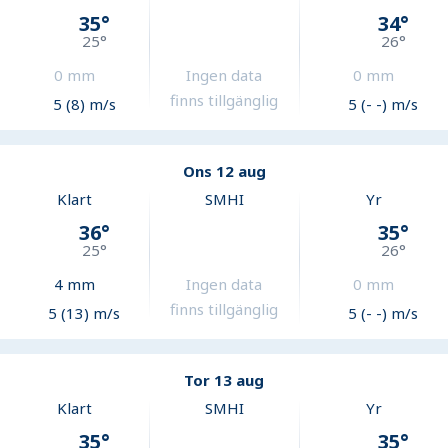
35
°
34
°
25
°
26
°
0
mm
Ingen data
0
mm
finns tillgänglig
5 (8) m/s
5 (- -) m/s
Ons 12 aug
Klart
SMHI
Yr
36
°
35
°
25
°
26
°
4
mm
Ingen data
0
mm
finns tillgänglig
5 (13) m/s
5 (- -) m/s
Tor 13 aug
Klart
SMHI
Yr
35
°
35
°