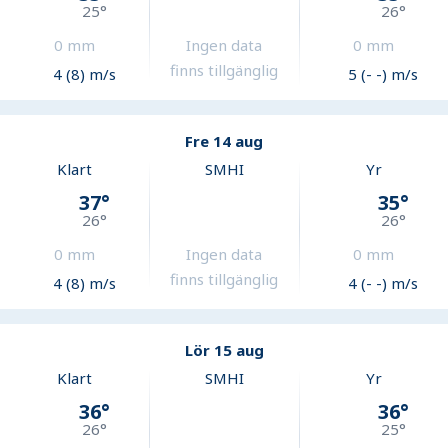
25
°
26
°
0
mm
Ingen data
0
mm
finns tillgänglig
4 (8) m/s
5 (- -) m/s
Fre 14 aug
Klart
SMHI
Yr
37
°
35
°
26
°
26
°
0
mm
Ingen data
0
mm
finns tillgänglig
4 (8) m/s
4 (- -) m/s
Lör 15 aug
Klart
SMHI
Yr
36
°
36
°
26
°
25
°