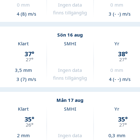
0
mm
Ingen data
0
mm
finns tillgänglig
4 (8) m/s
3 (- -) m/s
Sön 16 aug
Klart
SMHI
Yr
37
°
38
°
27
°
27
°
3,5
mm
Ingen data
0
mm
finns tillgänglig
3 (7) m/s
4 (- -) m/s
Mån 17 aug
Klart
SMHI
Yr
35
°
35
°
26
°
27
°
2
mm
Ingen data
0,3
mm