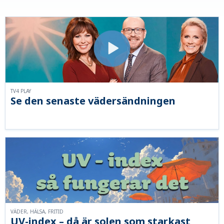
TV4 PLAY
Se den senaste vädersändningen
VÄDER, HÄLSA, FRITID
UV-index – då är solen som starkast