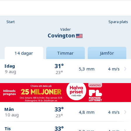
Start
Spara plats
Väder
Covington
14 dagar
Timmar
Jämför
31°
Idag
5,3
mm
4
m/s
9 aug
23°
33°
Mån
4,8
mm
4
m/s
10 aug
23°
33°
Tis