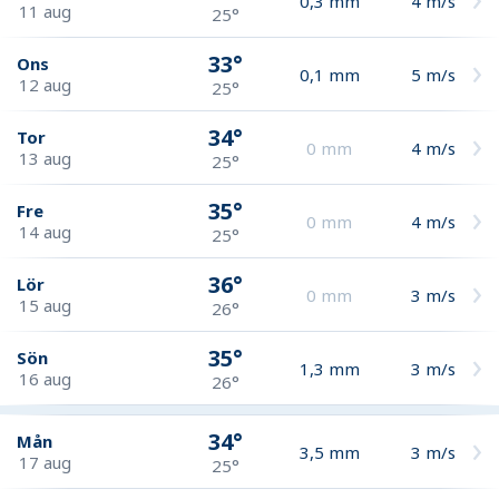
0,3
mm
4
m/s
11 aug
25°
33°
Ons
0,1
mm
5
m/s
12 aug
25°
34°
Tor
0
mm
4
m/s
13 aug
25°
35°
Fre
0
mm
4
m/s
14 aug
25°
36°
Lör
0
mm
3
m/s
15 aug
26°
35°
Sön
1,3
mm
3
m/s
16 aug
26°
34°
Mån
3,5
mm
3
m/s
17 aug
25°