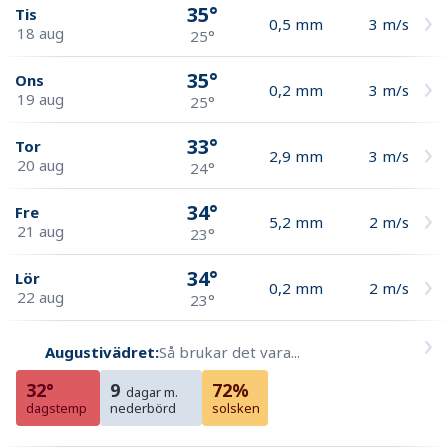
35°
Tis
0,5
mm
3
m/s
18 aug
25°
35°
Ons
0,2
mm
3
m/s
19 aug
25°
33°
Tor
2,9
mm
3
m/s
20 aug
24°
34°
Fre
5,2
mm
2
m/s
21 aug
23°
34°
Lör
0,2
mm
2
m/s
22 aug
23°
Augustivädret:
Så brukar det vara...
32°
9
72%
dagar m.
dagstemp
nederbörd
solsken