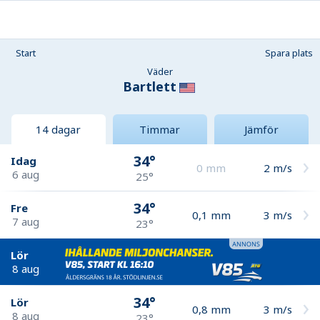
Start
Spara plats
Väder
Bartlett
14 dagar
Timmar
Jämför
34°
Idag
0
mm
2
m/s
6 aug
25°
34°
Fre
0,1
mm
3
m/s
7 aug
23°
Lör
8 aug
34°
Lör
0,8
mm
3
m/s
8 aug
23°