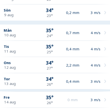
34°
Sön
0,2
mm
3
m/s
9 aug
23°
35°
Mån
0,7
mm
4
m/s
10 aug
24°
35°
Tis
0,4
mm
4
m/s
11 aug
25°
34°
Ons
2,2
mm
4
m/s
12 aug
27°
34°
Tor
0,4
mm
3
m/s
13 aug
26°
35°
Fre
0
mm
3
m/s
14 aug
26°