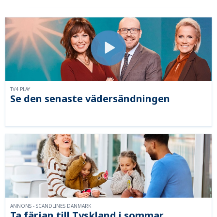
TV4 PLAY
Se den senaste vädersändningen
ANNONS - SCANDLINES DANMARK
Ta färjan till Tyskland i sommar