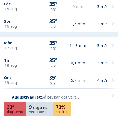
35°
Lör
0
mm
3
m/s
15 aug
26°
35°
Sön
1,6
mm
3
m/s
16 aug
26°
35°
Mån
11,8
mm
3
m/s
17 aug
25°
35°
Tis
6,1
mm
3
m/s
18 aug
26°
35°
Ons
5,7
mm
4
m/s
19 aug
25°
Augustivädret:
Så brukar det vara...
33°
9
73%
dagar m.
dagstemp
nederbörd
solsken