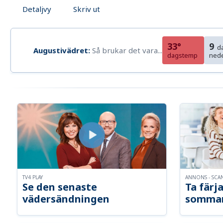
Detaljvy
Skriv ut
33°
9
d
Augustivädret:
Så brukar det vara...
dagstemp
ned
TV4 PLAY
ANNONS - SCA
Se den senaste
Ta färja
vädersändningen
somma