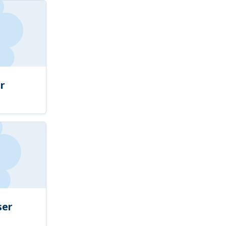
r
ser