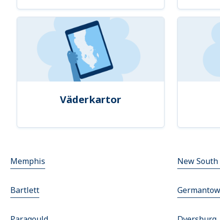
Väderkartor
Memphis
New South
Bartlett
Germanto
Paragould
Dyersburg