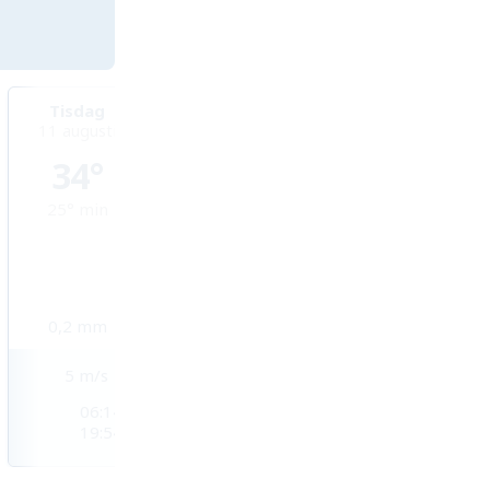
Tisdag
Onsdag
Torsdag
11 augusti
12 augusti
13 augusti
34°
33°
31°
25°
min
25°
min
26°
min
0,2
mm
3,6
mm
0,9
mm
5
m/s
4
m/s
4
m/s
06:14
06:15
06:16
19:54
19:53
19:52