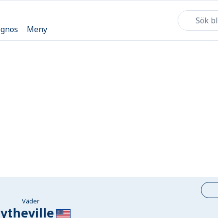
ognos
Meny
Väder
lytheville