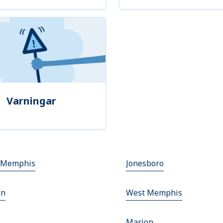
Varningar
 Memphis
Jonesboro
wn
West Memphis
Marion