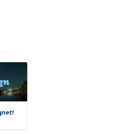
gnet!