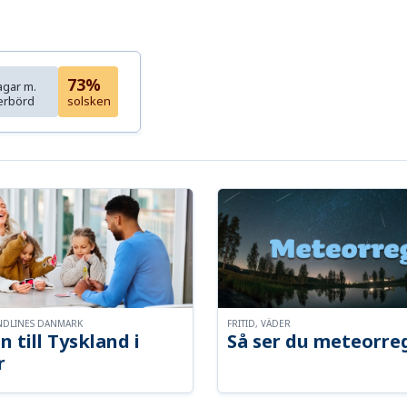
73%
agar m.
erbörd
solsken
NDLINES DANMARK
FRITID, VÄDER
n till Tyskland i
Så ser du meteorre
r