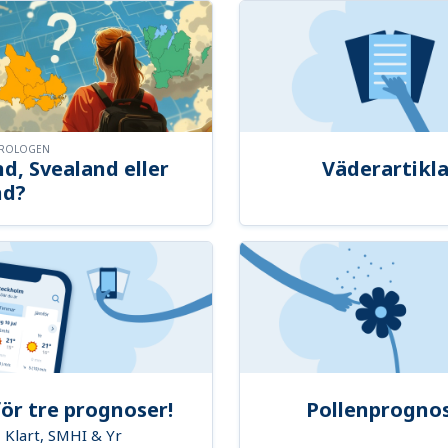
OROLOGEN
d, Svealand eller
Väderartikla
nd?
ör tre prognoser!
Pollenprogno
Klart, SMHI & Yr