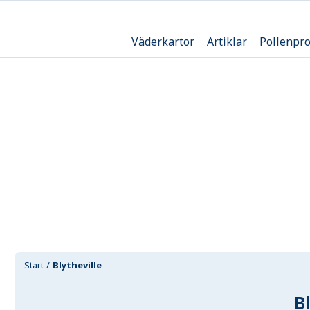
Väderkartor
Artiklar
Pollenpr
Start
Blytheville
B