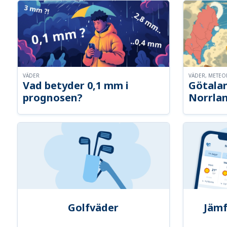
VÄDER
VÄDER, METE
Vad betyder 0,1 mm i
Götalan
prognosen?
Norrla
Golfväder
Jämf