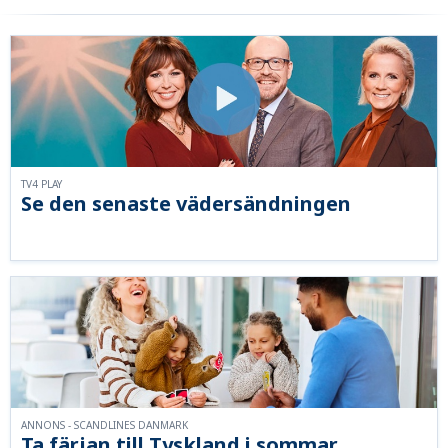
TV4 PLAY
Se den senaste vädersändningen
ANNONS - SCANDLINES DANMARK
Ta färjan till Tyskland i sommar