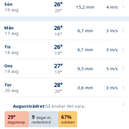
26°
Sön
15,2
mm
4
m/s
16 aug
20°
26°
Mån
6,7
mm
3
m/s
17 aug
18°
26°
Tis
6,1
mm
3
m/s
18 aug
19°
27°
Ons
9,5
mm
5
m/s
19 aug
19°
28°
Tor
3,6
mm
3
m/s
20 aug
20°
Augustivädret:
Så brukar det vara...
29°
9
67%
dagar m.
dagstemp
nederbörd
solsken