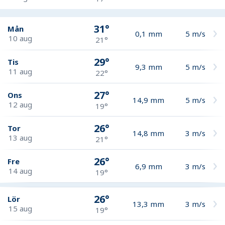
31°
Mån
0,1
mm
5
m/s
10 aug
21°
29°
Tis
9,3
mm
5
m/s
11 aug
22°
27°
Ons
14,9
mm
5
m/s
12 aug
19°
26°
Tor
14,8
mm
3
m/s
13 aug
21°
26°
Fre
6,9
mm
3
m/s
14 aug
19°
26°
Lör
13,3
mm
3
m/s
15 aug
19°