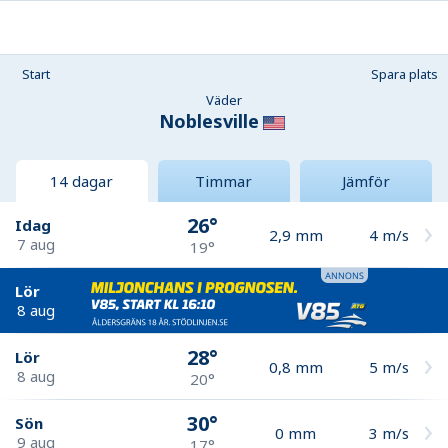
Start
Spara plats
Väder
Noblesville
14 dagar
Timmar
Jämför
26°
Idag
2,9
mm
4
m/s
7 aug
19°
Lör
8 aug
28°
Lör
0,8
mm
5
m/s
8 aug
20°
30°
Sön
0
mm
3
m/s
9 aug
17°