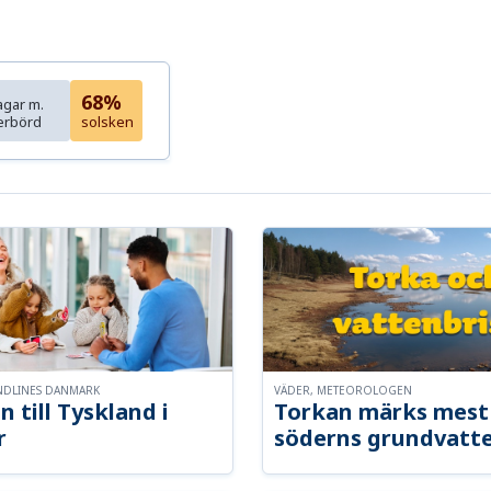
68%
agar m.
erbörd
solsken
NDLINES DANMARK
VÄDER, METEOROLOGEN
n till Tyskland i
Torkan märks mest 
r
söderns grundvatt