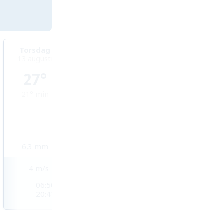
Torsdag
Fredag
Lördag
13 augusti
14 augusti
15 augusti
27°
26°
26°
21°
min
18°
min
19°
min
6,3
mm
15,1
mm
22,4
mm
4
m/s
3
m/s
3
m/s
06:50
06:51
06:52
20:41
20:40
20:38