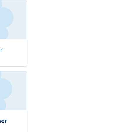
r
ser