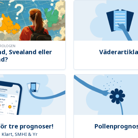
OROLOGEN
d, Svealand eller
Väderartikla
nd?
ör tre prognoser!
Pollenprogno
Klart, SMHI & Yr