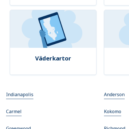
Väderkartor
Indianapolis
Anderson
Carmel
Kokomo
Greenwood
Richmond