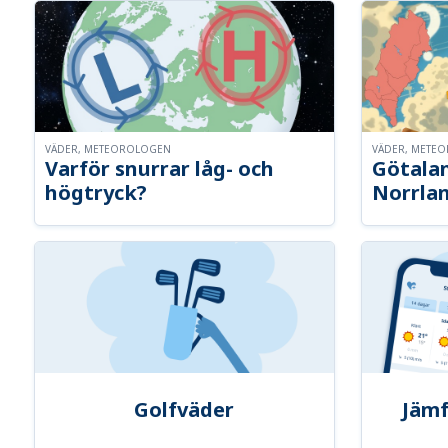
VÄDER, METEOROLOGEN
VÄDER, METE
Varför snurrar låg- och
Götalan
högtryck?
Norrla
Golfväder
Jämf