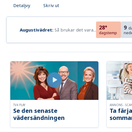
Detaljvy
Skriv ut
28°
9
d
Augustivädret:
Så brukar det vara...
dagstemp
ned
TV4 PLAY
ANNONS - SCA
Se den senaste
Ta färja
vädersändningen
somma