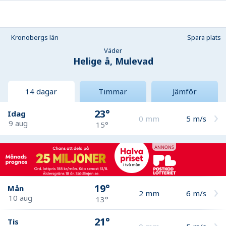
Kronobergs län
Spara plats
Väder
Helige å, Mulevad
14 dagar
Timmar
Jämför
23°
Idag
0
mm
5
m/s
9 aug
15°
19°
Mån
2
mm
6
m/s
10 aug
13°
21°
Tis