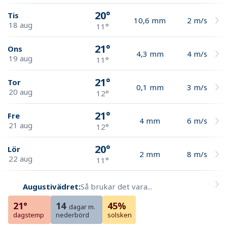
20°
Tis
10,6
mm
2
m/s
18 aug
11°
21°
Ons
4,3
mm
4
m/s
19 aug
11°
21°
Tor
0,1
mm
3
m/s
20 aug
12°
21°
Fre
4
mm
6
m/s
21 aug
12°
20°
Lör
2
mm
8
m/s
22 aug
11°
Augustivädret:
Så brukar det vara...
21°
14
45%
dagar m.
dagstemp
nederbörd
solsken