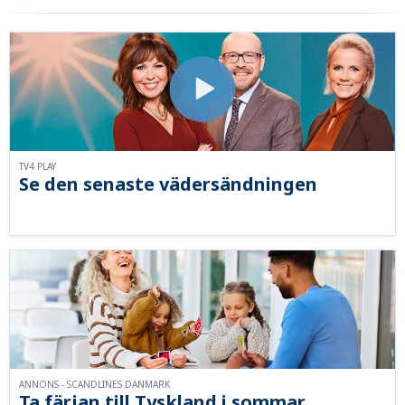
TV4 PLAY
Se den senaste vädersändningen
ANNONS - SCANDLINES DANMARK
Ta färjan till Tyskland i sommar