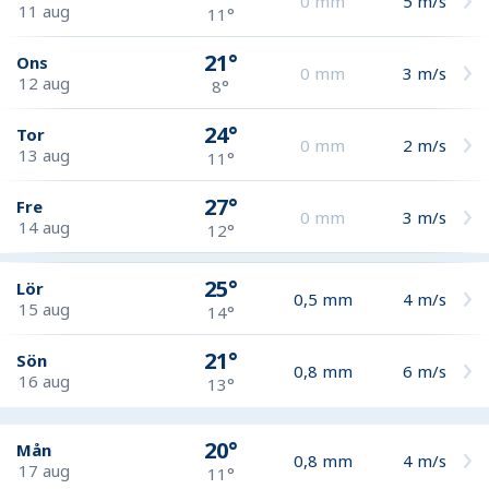
0
mm
5
m/s
11 aug
11°
21°
Ons
0
mm
3
m/s
12 aug
8°
24°
Tor
0
mm
2
m/s
13 aug
11°
27°
Fre
0
mm
3
m/s
14 aug
12°
25°
Lör
0,5
mm
4
m/s
15 aug
14°
21°
Sön
0,8
mm
6
m/s
16 aug
13°
20°
Mån
0,8
mm
4
m/s
17 aug
11°