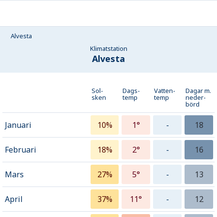
Alvesta
Klimatstation
Alvesta
Sol-
Dags-
Vatten-
Dagar m.
sken
temp
temp
neder­
börd
Januari
10%
1°
-
18
Februari
18%
2°
-
16
Mars
27%
5°
-
13
April
37%
11°
-
12