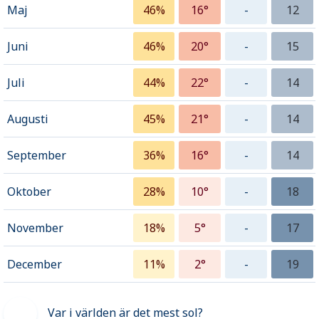
Maj
46%
16°
-
12
Juni
46%
20°
-
15
Juli
44%
22°
-
14
Augusti
45%
21°
-
14
September
36%
16°
-
14
Oktober
28%
10°
-
18
November
18%
5°
-
17
December
11%
2°
-
19
Var i världen är det mest sol?