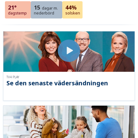
21°
15
44%
dagar m.
dagstemp
nederbörd
solsken
TV4 PLAY
Se den senaste vädersändningen