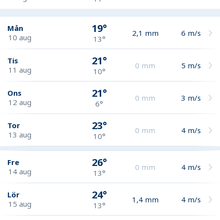
19°
Mån
2,1
mm
6
m/s
10 aug
13°
21°
Tis
0
mm
5
m/s
11 aug
10°
21°
Ons
0
mm
3
m/s
12 aug
6°
23°
Tor
0
mm
4
m/s
13 aug
10°
26°
Fre
0
mm
4
m/s
14 aug
13°
24°
Lör
1,4
mm
4
m/s
15 aug
13°