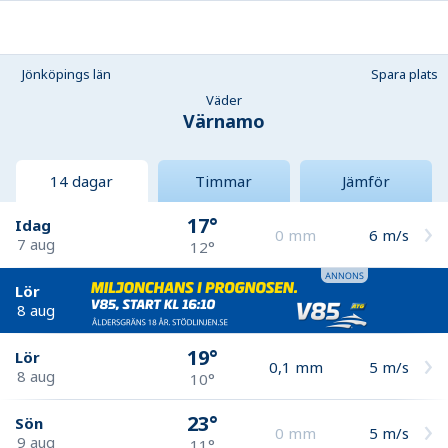
Jönköpings län
Spara plats
Väder
Värnamo
14 dagar
Timmar
Jämför
17°
Idag
0
mm
6
m/s
7 aug
12°
Lör
8 aug
19°
Lör
0,1
mm
5
m/s
8 aug
10°
23°
Sön
0
mm
5
m/s
9 aug
11°