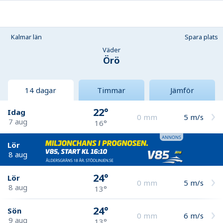
Kalmar län
Spara plats
Väder
Örö
14 dagar
Timmar
Jämför
22°
Idag
0
mm
5
m/s
7 aug
16°
Lör
8 aug
24°
Lör
0
mm
5
m/s
8 aug
13°
24°
Sön
0
mm
6
m/s
9 aug
13°