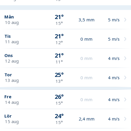
21°
Mån
3,5
mm
5
m/s
10 aug
15°
21°
Tis
0
mm
5
m/s
11 aug
12°
21°
Ons
0
mm
4
m/s
12 aug
11°
25°
Tor
0
mm
4
m/s
13 aug
13°
26°
Fre
0
mm
4
m/s
14 aug
15°
24°
Lör
2,4
mm
4
m/s
15 aug
15°