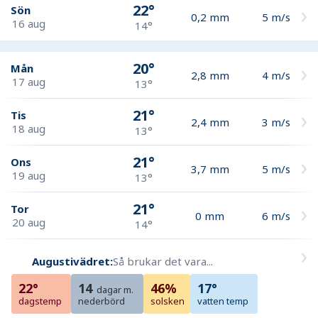
22°
Sön
0,2
mm
5
m/s
16 aug
14°
20°
Mån
2,8
mm
4
m/s
17 aug
13°
21°
Tis
2,4
mm
3
m/s
18 aug
13°
21°
Ons
3,7
mm
5
m/s
19 aug
13°
21°
Tor
0
mm
6
m/s
20 aug
14°
Augustivädret:
Så brukar det vara...
22°
14
46%
17°
dagar m.
dagstemp
nederbörd
solsken
vatten temp