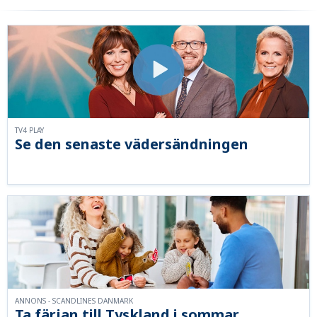
TV4 PLAY
Se den senaste vädersändningen
ANNONS - SCANDLINES DANMARK
Ta färjan till Tyskland i sommar