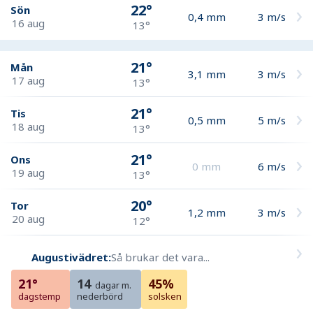
22°
Sön
0,4
mm
3
m/s
16 aug
13°
21°
Mån
3,1
mm
3
m/s
17 aug
13°
21°
Tis
0,5
mm
5
m/s
18 aug
13°
21°
Ons
0
mm
6
m/s
19 aug
13°
20°
Tor
1,2
mm
3
m/s
20 aug
12°
Augustivädret:
Så brukar det vara...
21°
14
45%
dagar m.
dagstemp
nederbörd
solsken