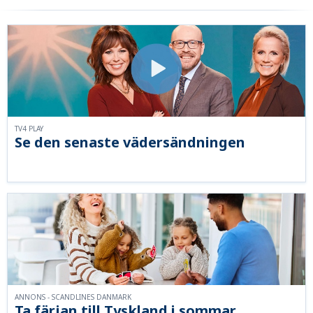
TV4 PLAY
Se den senaste vädersändningen
ANNONS - SCANDLINES DANMARK
Ta färjan till Tyskland i sommar