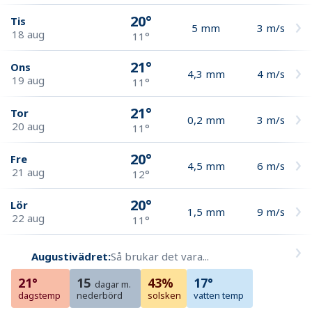
20°
Tis
5
mm
3
m/s
18 aug
11°
21°
Ons
4,3
mm
4
m/s
19 aug
11°
21°
Tor
0,2
mm
3
m/s
20 aug
11°
20°
Fre
4,5
mm
6
m/s
21 aug
12°
20°
Lör
1,5
mm
9
m/s
22 aug
11°
Augustivädret:
Så brukar det vara...
21°
15
43%
17°
dagar m.
dagstemp
nederbörd
solsken
vatten temp