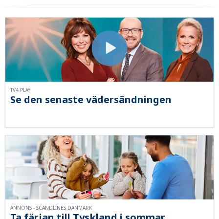
TV4 PLAY
Se den senaste vädersändningen
ANNONS - SCANDLINES DANMARK
Ta färjan till Tyskland i sommar