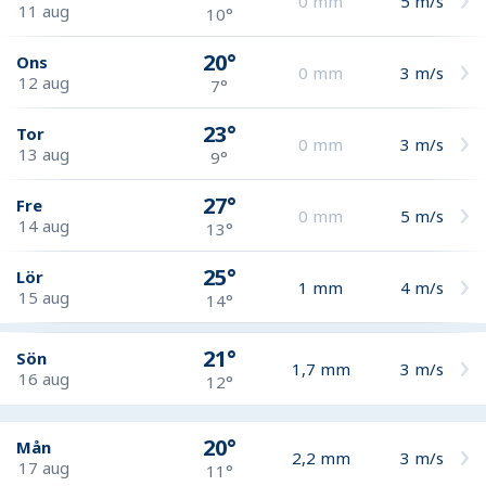
0
mm
5
m/s
11 aug
10°
20°
Ons
0
mm
3
m/s
12 aug
7°
23°
Tor
0
mm
3
m/s
13 aug
9°
27°
Fre
0
mm
5
m/s
14 aug
13°
25°
Lör
1
mm
4
m/s
15 aug
14°
21°
Sön
1,7
mm
3
m/s
16 aug
12°
20°
Mån
2,2
mm
3
m/s
17 aug
11°