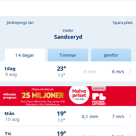
Jönköpings län
Spara plats
Väder
Sandseryd
14 dagar
Timmar
Jämför
23°
Idag
0
mm
6
m/s
9 aug
13°
19°
Mån
0,1
mm
7
m/s
10 aug
13°
19°
Tis