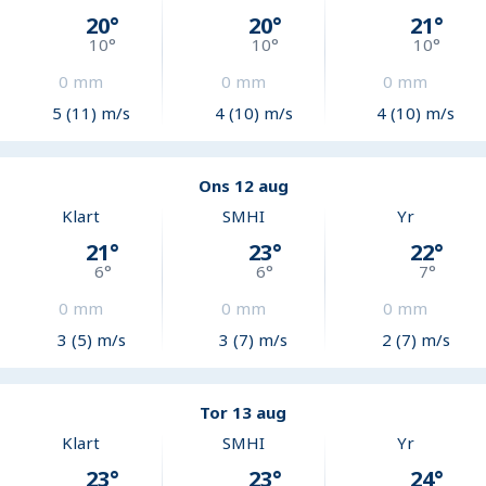
20
°
20
°
21
°
10
°
10
°
10
°
0
mm
0
mm
0
mm
5 (11) m/s
4 (10) m/s
4 (10) m/s
Ons 12 aug
Klart
SMHI
Yr
21
°
23
°
22
°
6
°
6
°
7
°
0
mm
0
mm
0
mm
3 (5) m/s
3 (7) m/s
2 (7) m/s
Tor 13 aug
Klart
SMHI
Yr
23
°
23
°
24
°