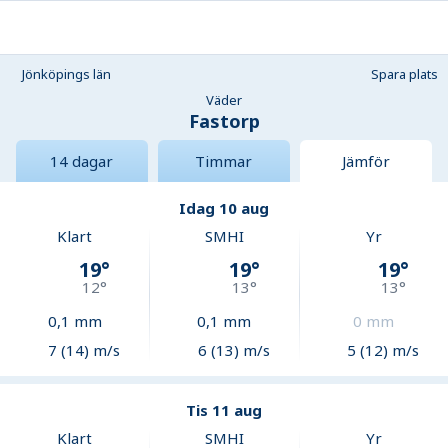
Jönköpings län
Spara plats
Väder
Fastorp
14 dagar
Timmar
Jämför
Idag 10 aug
Klart
SMHI
Yr
19
°
19
°
19
°
12
°
13
°
13
°
0,1
mm
0,1
mm
0
mm
7 (14) m/s
6 (13) m/s
5 (12) m/s
Tis 11 aug
Klart
SMHI
Yr