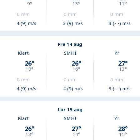
9
°
13
°
11
°
0
mm
0
mm
0
mm
4 (9) m/s
3 (9) m/s
3 (- -) m/s
Fre 14 aug
Klart
SMHI
Yr
26
°
26
°
27
°
10
°
16
°
13
°
0
mm
0
mm
0
mm
4 (9) m/s
4 (9) m/s
3 (- -) m/s
Lör 15 aug
Klart
SMHI
Yr
26
°
27
°
28
°
13
°
14
°
15
°