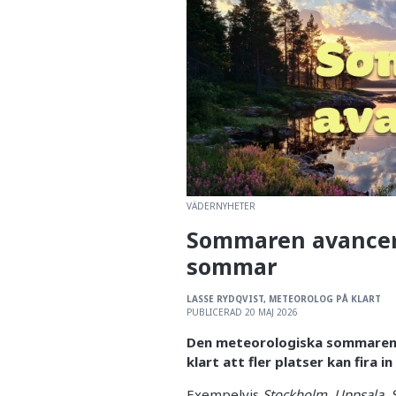
VÄDERNYHETER
Sommaren avancerar
sommar
LASSE RYDQVIST, METEOROLOG PÅ KLART
PUBLICERAD 20 MAJ 2026
Den meteorologiska sommaren f
klart att fler platser kan fira 
Exempelvis
Stockholm, Uppsala, S