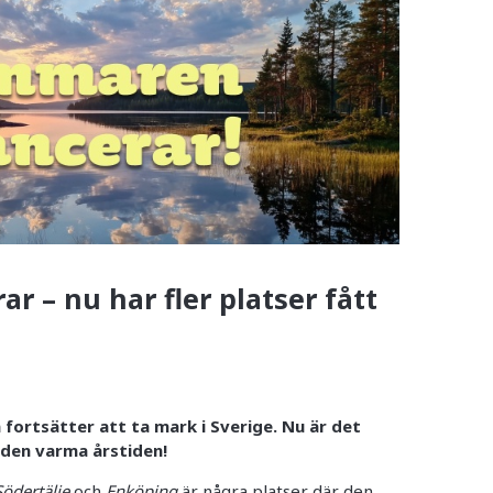
 – nu har fler platser fått
ortsätter att ta mark i Sverige. Nu är det
in den varma årstiden!
ödertälje
och
Enköping
är några platser där den