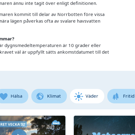
ren ännu inte tagit över enligt definitionen.
mmaren kommit till delar av Norrbotten före vissa
tnära lägen påverkas ofta av svalare havsvatten
ommar?
r dygnsmedeltemperaturen är 10 grader eller
ravet väl är uppfyllt sätts ankomstdatumet till det
Hälsa
Klimat
Väder
Fritid