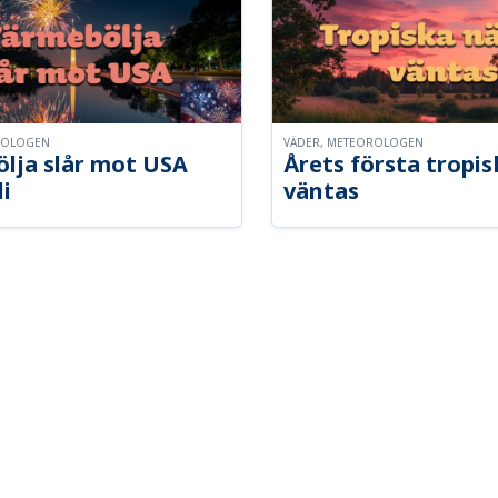
ROLOGEN
VÄDER, METEOROLOGEN
lja slår mot USA
Årets första tropis
li
väntas