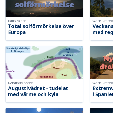
FRITID, VÄDER
VÄDER, METEO
Total solförmörkelse över
Veckans
Europa
med reg
LÅNGTIDSPROGNOS
VÄDER, METEO
Augustivädret - tudelat
Extremv
med värme och kyla
i Spanie