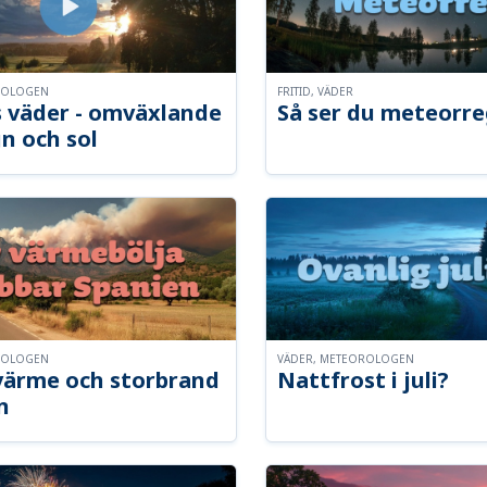
ROLOGEN
FRITID, VÄDER
 väder - omväxlande
Så ser du meteorre
n och sol
ROLOGEN
VÄDER, METEOROLOGEN
ärme och storbrand
Nattfrost i juli?
n