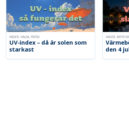
VÄDER, HÄLSA, FRITID
VÄDER, METEO
UV-index – då är solen som
Värmebö
starkast
den 4 ju