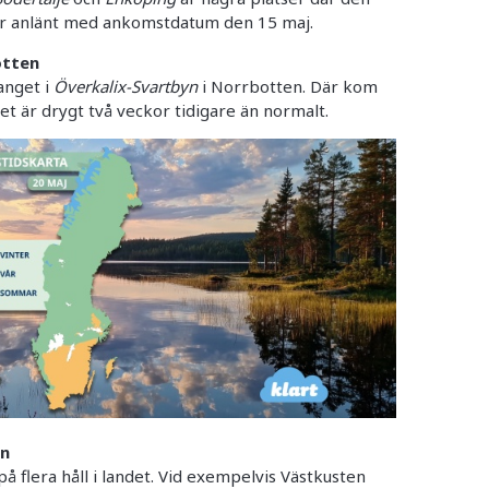
r anlänt med ankomstdatum den 15 maj.
otten
anget i
Överkalix-Svartbyn
i Norrbotten. Där kom
t är drygt två veckor tidigare än normalt.
en
på flera håll i landet. Vid exempelvis Västkusten