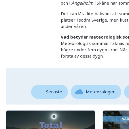
och i
Ängelholm
i Skåne har somma
Det kan låta lite bakvänt att so
platser i södra Sverige, men kus
under våren.
Vad betyder meteorologisk s
Meteorologisk sommar räknas nä
högre under fem dygn i rad. När k
första av dessa dygn.
Senaste
Meteorologen