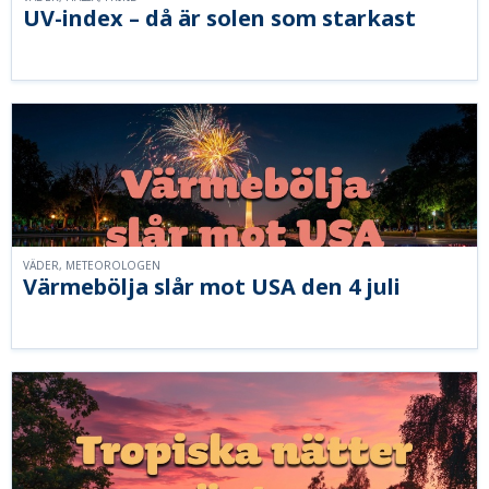
UV-index – då är solen som starkast
VÄDER, METEOROLOGEN
Värmebölja slår mot USA den 4 juli