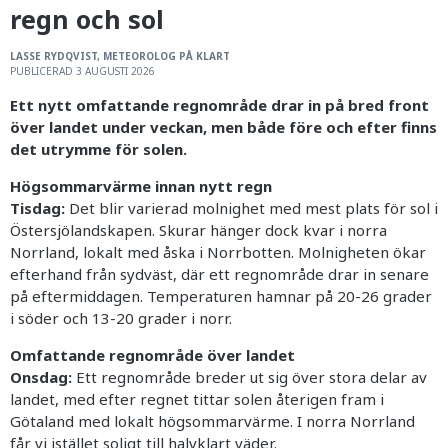
regn och sol
LASSE RYDQVIST, METEOROLOG PÅ KLART
PUBLICERAD 3 AUGUSTI 2026
Ett nytt omfattande regnområde drar in på bred front
över landet under veckan, men både före och efter finns
det utrymme för solen.
Högsommarvärme innan nytt regn
Tisdag:
Det blir varierad molnighet med mest plats för sol i
Östersjölandskapen. Skurar hänger dock kvar i norra
Norrland, lokalt med åska i Norrbotten. Molnigheten ökar
efterhand från sydväst, där ett regnområde drar in senare
på eftermiddagen. Temperaturen hamnar på 20-26 grader
i söder och 13-20 grader i norr.
Omfattande regnområde över landet
Onsdag:
Ett regnområde breder ut sig över stora delar av
landet, med efter regnet tittar solen återigen fram i
Götaland med lokalt högsommarvärme. I norra Norrland
får vi istället soligt till halvklart väder.