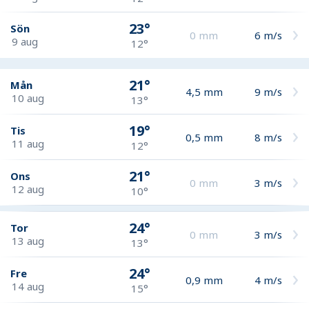
23°
Sön
0
mm
6
m/s
9 aug
12°
21°
Mån
4,5
mm
9
m/s
10 aug
13°
19°
Tis
0,5
mm
8
m/s
11 aug
12°
21°
Ons
0
mm
3
m/s
12 aug
10°
24°
Tor
0
mm
3
m/s
13 aug
13°
24°
Fre
0,9
mm
4
m/s
14 aug
15°