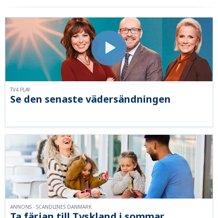
TV4 PLAY
Se den senaste vädersändningen
ANNONS - SCANDLINES DANMARK
Ta färjan till Tyskland i sommar