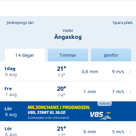
Jönköpings län
Spara plats
Väder
Ängaskog
14 dagar
Timmar
Jämför
21°
Idag
0,6
mm
9
m/s
6 aug
15°
20°
Fre
1
mm
7
m/s
7 aug
14°
Lör
8 aug
21°
Lör
0
mm
5
m/s
8 aug
12°