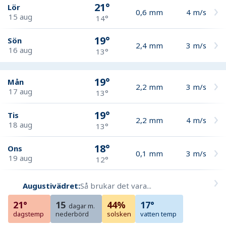
21°
Lör
0,6
mm
4
m/s
15 aug
14°
19°
Sön
2,4
mm
3
m/s
16 aug
13°
19°
Mån
2,2
mm
3
m/s
17 aug
13°
19°
Tis
2,2
mm
4
m/s
18 aug
13°
18°
Ons
0,1
mm
3
m/s
19 aug
12°
Augustivädret:
Så brukar det vara...
21°
15
44%
17°
dagar m.
dagstemp
nederbörd
solsken
vatten temp