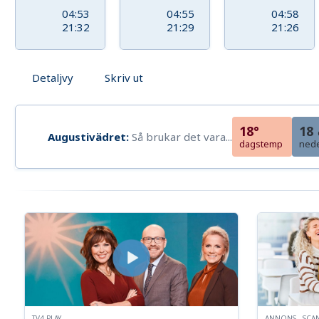
04:53
04:55
04:58
21:32
21:29
21:26
Detaljvy
Skriv ut
18°
18
Augustivädret:
Så brukar det vara...
dagstemp
ned
TV4 PLAY
ANNONS - SCA