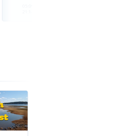
05:09
05:11
05:14
21:14
21:11
21:08