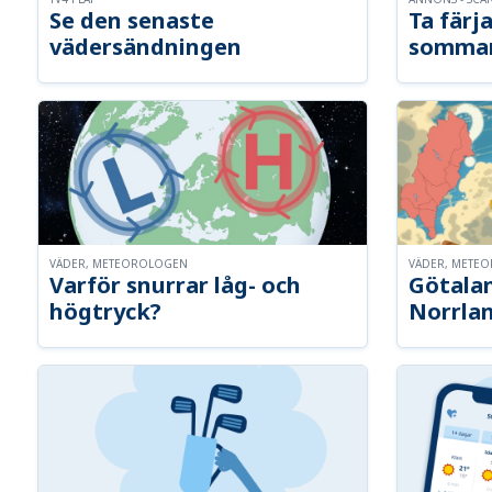
Se den senaste
Ta färja
vädersändningen
somma
VÄDER, METEOROLOGEN
VÄDER, METE
Varför snurrar låg- och
Götalan
högtryck?
Norrla