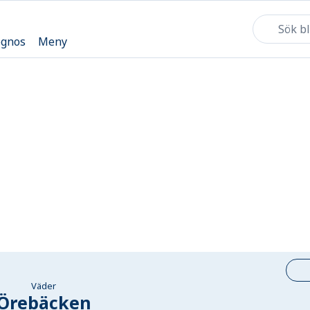
ognos
Meny
Väder
Örebäcken