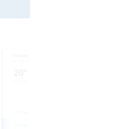
Fredag
Lördag
Söndag
14 augusti
15 augusti
16 augusti
20°
17°
16°
10°
min
10°
min
8°
min
2,7
mm
9,9
mm
1,6
mm
2
m/s
2
m/s
3
m/s