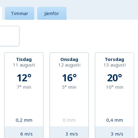
Timmar
Jämför
Tisdag
Onsdag
Torsdag
11 augusti
12 augusti
13 augusti
12°
16°
20°
7°
min
5°
min
10°
min
0,2
mm
0
mm
0,4
mm
6
m/s
3
m/s
3
m/s