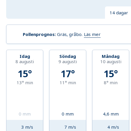
14 dagar
Läs mer
Pollenprognos
:
Gräs, gråbo
.
Idag
Söndag
Måndag
8 augusti
9 augusti
10 augusti
15°
17°
15°
13°
min
11°
min
8°
min
0
mm
0
mm
4,6
mm
3
m/s
7
m/s
4
m/s