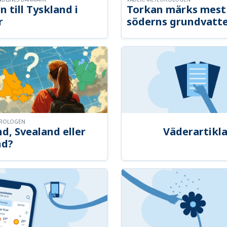
n till Tyskland i
Torkan märks mest 
r
söderns grundvatt
OROLOGEN
d, Svealand eller
Väderartikla
nd?