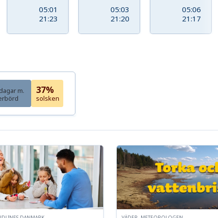
05:01
05:03
05:06
21:23
21:20
21:17
37%
dagar m.
erbörd
solsken
NDLINES DANMARK
VÄDER, METEOROLOGEN