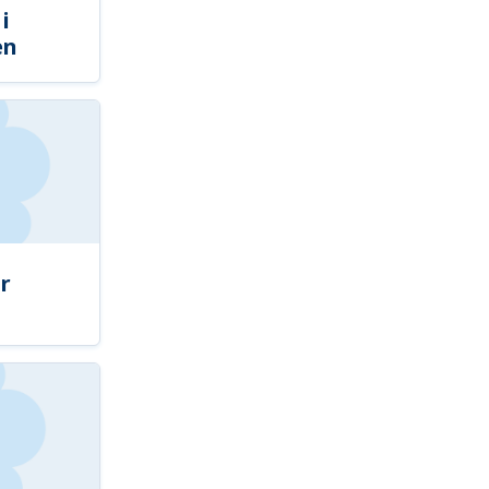
i
en
r