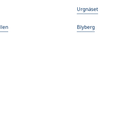
Urgnäset
llen
Blyberg