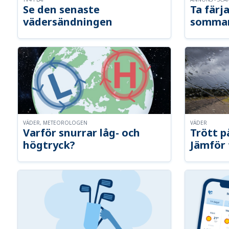
Se den senaste
Ta färja
vädersändningen
somma
VÄDER, METEOROLOGEN
VÄDER
Varför snurrar låg- och
Trött p
högtryck?
Jämför 