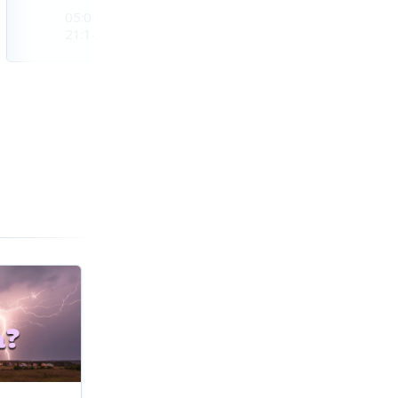
05:05
05:07
05:10
21:14
21:11
21:08