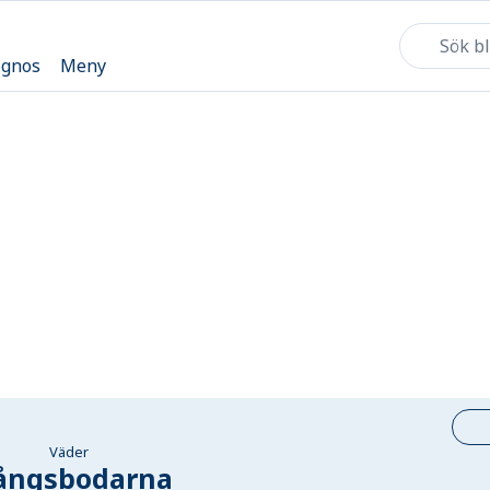
ognos
Meny
Väder
ångsbodarna