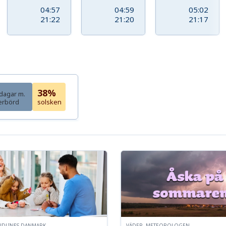
04:57
04:59
05:02
21:22
21:20
21:17
38%
dagar m.
erbörd
solsken
NDLINES DANMARK
VÄDER, METEOROLOGEN