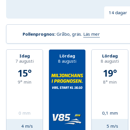
14 dagar
Läs mer
Pollenprognos
:
Gråbo, gräs
.
Idag
Lördag
Lördag
7 augusti
8 augusti
8 augusti
15°
19°
9°
min
8°
min
0
mm
0,1
mm
4
m/s
5
m/s