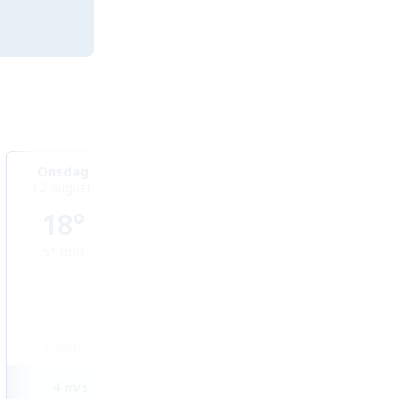
Onsdag
Torsdag
Fredag
12 augusti
13 augusti
14 augusti
18°
20°
21°
5°
min
9°
min
12°
min
0
mm
0,1
mm
0,7
mm
4
m/s
4
m/s
3
m/s