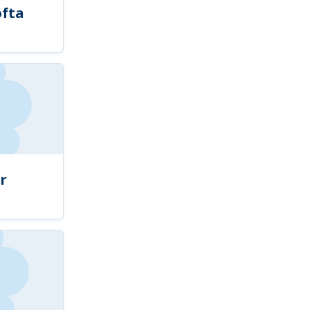
ofta
r