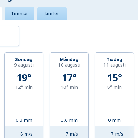
Timmar
Jämför
Söndag
Måndag
Tisdag
9 augusti
10 augusti
11 augusti
19°
17°
15°
12°
min
10°
min
8°
min
0,3
mm
3,6
mm
0
mm
8
m/s
7
m/s
7
m/s