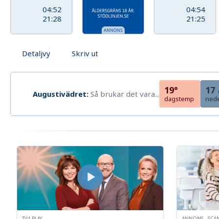
04:52
04:54
21:28
21:25
Detaljvy
Skriv ut
19°
17
Augustivädret:
Så brukar det vara...
dagstemp
ned
TV4 PLAY
ANNONS - SCA