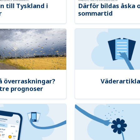
n till Tyskland i
Därför bildas åska 
r
sommartid
å överraskningar?
Väderartikla
tre prognoser