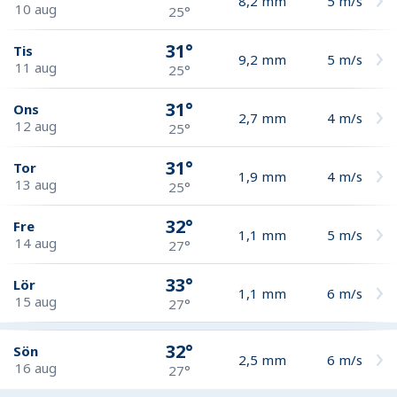
8,2
mm
5
m/s
10 aug
25°
31°
Tis
9,2
mm
5
m/s
11 aug
25°
31°
Ons
2,7
mm
4
m/s
12 aug
25°
31°
Tor
1,9
mm
4
m/s
13 aug
25°
32°
Fre
1,1
mm
5
m/s
14 aug
27°
33°
Lör
1,1
mm
6
m/s
15 aug
27°
32°
Sön
2,5
mm
6
m/s
16 aug
27°