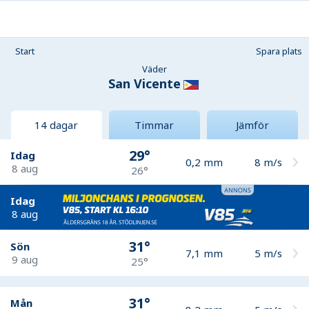
Start
Spara plats
Väder
San Vicente
14 dagar
Timmar
Jämför
29°
Idag
0,2
mm
8
m/s
8 aug
26°
Idag
8 aug
31°
Sön
7,1
mm
5
m/s
9 aug
25°
31°
Mån