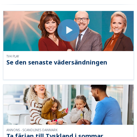
TV4 PLAY
Se den senaste vädersändningen
ANNONS - SCANDLINES DANMARK
Ta färjan till Tyskland i sommar