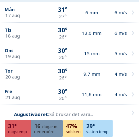
31°
Mån
6
mm
6
m/s
17 aug
27°
30°
Tis
13,6
mm
6
m/s
18 aug
26°
30°
Ons
15
mm
5
m/s
19 aug
26°
30°
Tor
9,7
mm
4
m/s
20 aug
26°
30°
Fre
11,6
mm
4
m/s
21 aug
26°
Augustivädret:
Så brukar det vara...
31°
16
47%
29°
dagar m.
dagstemp
nederbörd
solsken
vatten temp