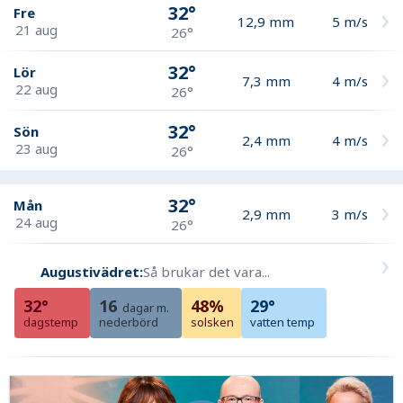
32°
Fre
12,9
mm
5
m/s
21 aug
26°
32°
Lör
7,3
mm
4
m/s
22 aug
26°
32°
Sön
2,4
mm
4
m/s
23 aug
26°
32°
Mån
2,9
mm
3
m/s
24 aug
26°
Augustivädret:
Så brukar det vara...
32°
16
48%
29°
dagar m.
dagstemp
nederbörd
solsken
vatten temp