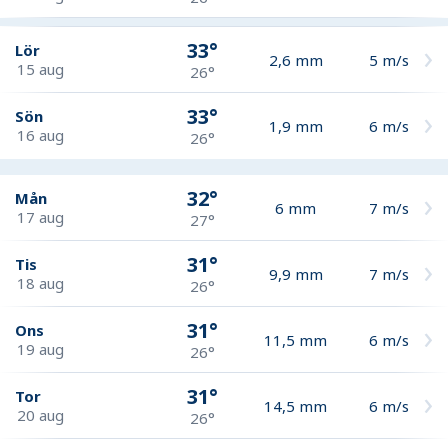
33°
Lör
2,6
mm
5
m/s
15 aug
26°
33°
Sön
1,9
mm
6
m/s
16 aug
26°
32°
Mån
6
mm
7
m/s
17 aug
27°
31°
Tis
9,9
mm
7
m/s
18 aug
26°
31°
Ons
11,5
mm
6
m/s
19 aug
26°
31°
Tor
14,5
mm
6
m/s
20 aug
26°