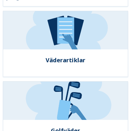
Väderartiklar
Golfväder