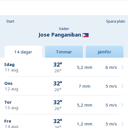
Start
Spara plats
Väder
Jose Panganiban
14 dagar
Timmar
Jämför
32°
Idag
5,2
mm
6
m/s
11 aug
26°
32°
Ons
7
mm
5
m/s
12 aug
26°
32°
Tor
5,2
mm
5
m/s
13 aug
26°
32°
Fre
1,2
mm
5
m/s
14 aug
26°