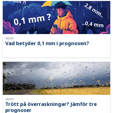
VÄDER
Vad betyder 0,1 mm i prognosen?
VÄDER
Trött på överraskningar? Jämför tre
prognoser