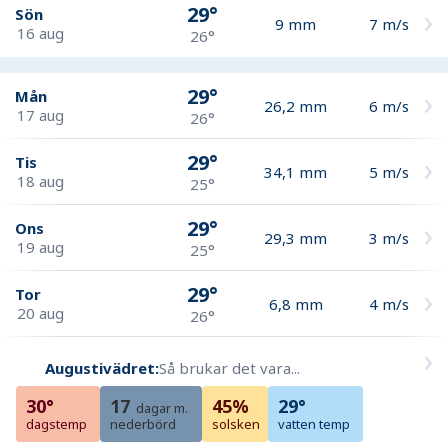
29°
Sön
9
mm
7
m/s
16 aug
26°
29°
Mån
26,2
mm
6
m/s
17 aug
26°
29°
Tis
34,1
mm
5
m/s
18 aug
25°
29°
Ons
29,3
mm
3
m/s
19 aug
25°
29°
Tor
6,8
mm
4
m/s
20 aug
26°
Augustivädret:
Så brukar det vara...
30°
17
45%
29°
dagar m.
dagstemp
nederbörd
solsken
vatten temp