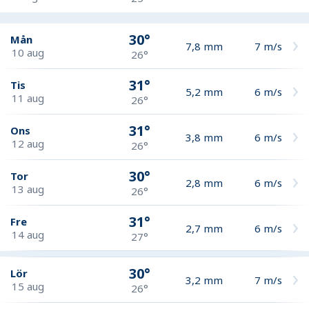
30°
Mån
7,8
mm
7
m/s
10 aug
26°
31°
Tis
5,2
mm
6
m/s
11 aug
26°
31°
Ons
3,8
mm
6
m/s
12 aug
26°
30°
Tor
2,8
mm
6
m/s
13 aug
26°
31°
Fre
2,7
mm
6
m/s
14 aug
27°
30°
Lör
3,2
mm
7
m/s
15 aug
26°