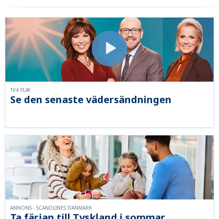
TV4 PLAY
Se den senaste vädersändningen
ANNONS - SCANDLINES DANMARK
Ta färjan till Tyskland i sommar