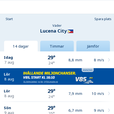
Start
Spara plats
Väder
Lucena City
14 dagar
Timmar
Jämför
29°
Idag
8,8
mm
8
m/s
7 aug
24°
Lör
8 aug
29°
Lör
7,9
mm
10
m/s
8 aug
24°
29°
Sön
6,7
mm
9
m/s
9 aug
25°