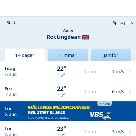
Start
Spara plats
Väder
Rottingdean
14 dagar
Timmar
Jämför
22°
Idag
0
mm
7
m/s
6 aug
16°
22°
Fre
0
mm
6
m/s
7 aug
12°
Lör
8 aug
23°
Lör
0
mm
5
m/s
8 aug
13°