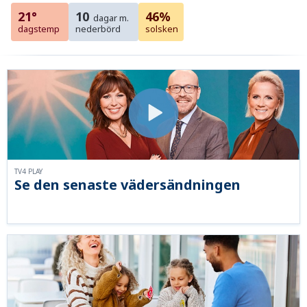
21°
10
46%
dagar m.
dagstemp
nederbörd
solsken
TV4 PLAY
Se den senaste vädersändningen