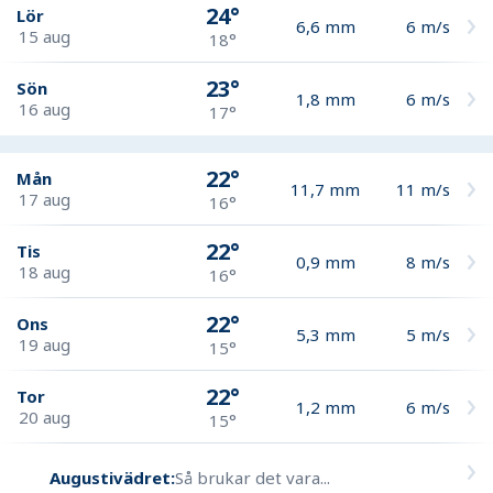
24°
Lör
6,6
mm
6
m/s
15 aug
18°
23°
Sön
1,8
mm
6
m/s
16 aug
17°
22°
Mån
11,7
mm
11
m/s
17 aug
16°
22°
Tis
0,9
mm
8
m/s
18 aug
16°
22°
Ons
5,3
mm
5
m/s
19 aug
15°
22°
Tor
1,2
mm
6
m/s
20 aug
15°
Augustivädret:
Så brukar det vara...