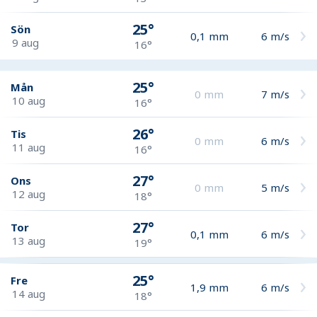
25°
Sön
0,1
mm
6
m/s
9 aug
16°
25°
Mån
0
mm
7
m/s
10 aug
16°
26°
Tis
0
mm
6
m/s
11 aug
16°
27°
Ons
0
mm
5
m/s
12 aug
18°
27°
Tor
0,1
mm
6
m/s
13 aug
19°
25°
Fre
1,9
mm
6
m/s
14 aug
18°