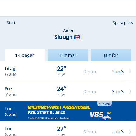
Start
Spara plats
Väder
Slough
14 dagar
Timmar
Jämför
22°
Idag
0
mm
5
m/s
6 aug
12°
24°
Fre
0
mm
3
m/s
7 aug
12°
Lör
8 aug
27°
Lör
0
mm
4
m/s
8 aug
13°