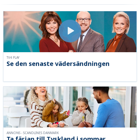
TV4 PLAY
Se den senaste vädersändningen
ANNONS - SCANDLINES DANMARK
Ta färjan till Tyskland i sommar