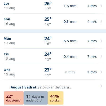
26°
Lör
1,6
mm
4
m/s
15 aug
17°
25°
Sön
0,3
mm
4
m/s
16 aug
16°
24°
Mån
6,5
mm
7
m/s
17 aug
16°
24°
Tis
0,4
mm
7
m/s
18 aug
15°
23°
Ons
0
mm
3
m/s
19 aug
15°
Augustivädret:
Så brukar det vara...
22°
11
41%
dagar m.
dagstemp
nederbörd
solsken