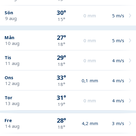
30°
Sön
0
mm
5
m/s
9 aug
15°
27°
Mån
0
mm
5
m/s
10 aug
18°
29°
Tis
0
mm
4
m/s
11 aug
18°
33°
Ons
0,1
mm
4
m/s
12 aug
18°
31°
Tor
0
mm
4
m/s
13 aug
19°
28°
Fre
4,2
mm
3
m/s
14 aug
18°