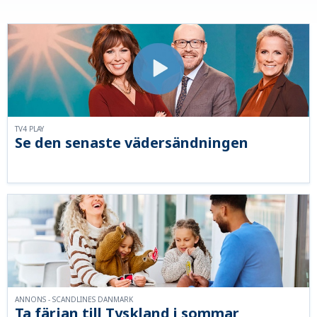
TV4 PLAY
Se den senaste vädersändningen
ANNONS - SCANDLINES DANMARK
Ta färjan till Tyskland i sommar