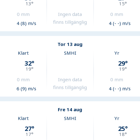
13
°
15
°
0
mm
Ingen data
0
mm
finns tillgänglig
4 (8) m/s
4 (- -) m/s
Tor 13 aug
Klart
SMHI
Yr
32
°
29
°
19
°
19
°
0
mm
Ingen data
0
mm
finns tillgänglig
6 (9) m/s
4 (- -) m/s
Fre 14 aug
Klart
SMHI
Yr
27
°
25
°
17
°
18
°