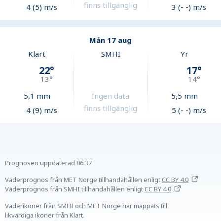
finns tillgänglig
4 (5) m/s
3 (- -) m/s
Mån 17 aug
Klart
SMHI
Yr
22
°
17
°
13
°
14
°
5,1
mm
Ingen data
5,5
mm
finns tillgänglig
4 (9) m/s
5 (- -) m/s
Prognosen uppdaterad
06:37
Väderprognos från MET Norge tillhandahållen
enligt
CC BY 4.0
Väderprognos från SMHI tillhandahållen
enligt
CC BY 4.0
Väderikoner från SMHI och MET Norge har mappats till
likvärdiga ikoner från Klart.