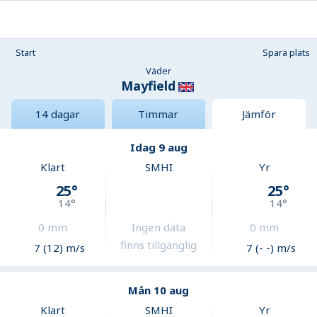
Start
Spara plats
Väder
Mayfield
14 dagar
Timmar
Jämför
Idag 9 aug
Klart
SMHI
Yr
25
°
25
°
14
°
14
°
0
mm
Ingen data
0
mm
finns tillgänglig
7 (12) m/s
7 (- -) m/s
Mån 10 aug
Klart
SMHI
Yr