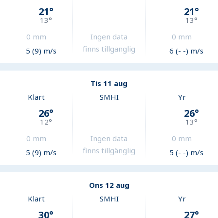
21
°
21
°
13
°
13
°
0
mm
Ingen data
0
mm
finns tillgänglig
5 (9) m/s
6 (- -) m/s
Tis 11 aug
Klart
SMHI
Yr
26
°
26
°
12
°
13
°
0
mm
Ingen data
0
mm
finns tillgänglig
5 (9) m/s
5 (- -) m/s
Ons 12 aug
Klart
SMHI
Yr
30
°
27
°