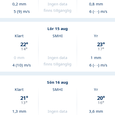
0,2
mm
Ingen data
0,8
mm
finns tillgänglig
5 (9) m/s
6 (- -) m/s
Lör 15 aug
Klart
SMHI
Yr
22
°
23
°
14
°
17
°
0
mm
Ingen data
1
mm
finns tillgänglig
4 (10) m/s
6 (- -) m/s
Sön 16 aug
Klart
SMHI
Yr
21
°
20
°
13
°
16
°
1,3
mm
Ingen data
3,6
mm