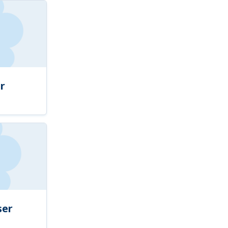
r
ser