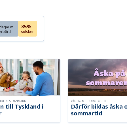
35%
dagar m.
erbörd
solsken
NDLINES DANMARK
VÄDER, METEOROLOGEN
n till Tyskland i
Därför bildas åska 
r
sommartid