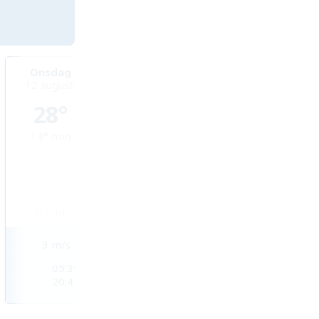
Onsdag
Torsdag
Fredag
12 augusti
13 augusti
14 augusti
28°
29°
25°
14°
min
17°
min
17°
min
0
mm
0
mm
1
mm
3
m/s
4
m/s
4
m/s
05:39
05:41
05:43
20:41
20:39
20:37