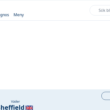
ognos
Meny
Väder
Sheffield