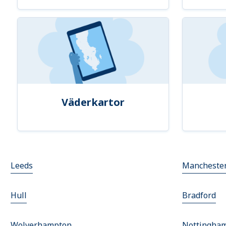
Väderkartor
Leeds
Mancheste
Hull
Bradford
Wolverhampton
Nottingha