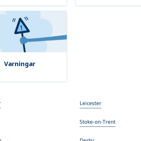
Varningar
r
Leicester
Stoke-on-Trent
m
Derby