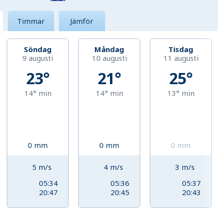
Timmar
Jämför
Söndag
Måndag
Tisdag
9 augusti
10 augusti
11 augusti
23°
21°
25°
14°
min
14°
min
13°
min
0
mm
0
mm
0
mm
5
m/s
4
m/s
3
m/s
05:34
05:36
05:37
20:47
20:45
20:43