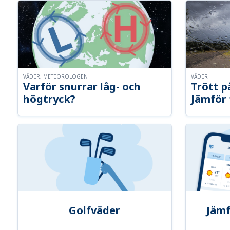
VÄDER, METEOROLOGEN
VÄDER
Varför snurrar låg- och
Trött p
högtryck?
Jämför 
Golfväder
Jämf