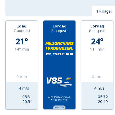
14 dagar
Idag
Lördag
Lördag
7 augusti
8 augusti
8 augusti
21°
24°
14°
min
11°
min
0
mm
0
mm
4
m/s
4
m/s
05:31
05:32
20:51
20:49