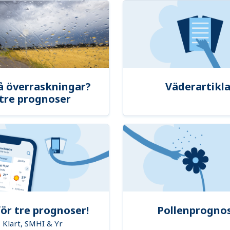
å överraskningar?
Väderartikla
tre prognoser
ör tre prognoser!
Pollenprogno
Klart, SMHI & Yr