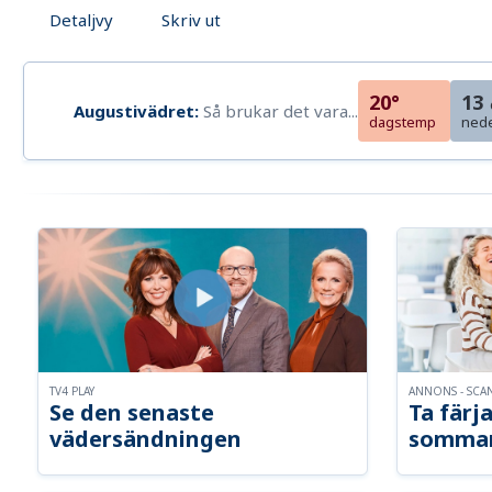
Detaljvy
Skriv ut
20°
13
Augustivädret:
Så brukar det vara...
dagstemp
ned
TV4 PLAY
ANNONS - SCA
Se den senaste
Ta färja
vädersändningen
somma