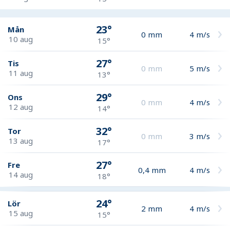
23°
Mån
0
mm
4
m/s
10 aug
15°
27°
Tis
0
mm
5
m/s
11 aug
13°
29°
Ons
0
mm
4
m/s
12 aug
14°
32°
Tor
0
mm
3
m/s
13 aug
17°
27°
Fre
0,4
mm
4
m/s
14 aug
18°
24°
Lör
2
mm
4
m/s
15 aug
15°