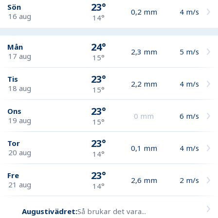
23°
Sön
0,2
mm
4
m/s
16 aug
14°
24°
Mån
2,3
mm
5
m/s
17 aug
15°
23°
Tis
2,2
mm
4
m/s
18 aug
15°
23°
Ons
0
mm
6
m/s
19 aug
15°
23°
Tor
0,1
mm
4
m/s
20 aug
14°
23°
Fre
2,6
mm
2
m/s
21 aug
14°
Augustivädret:
Så brukar det vara...