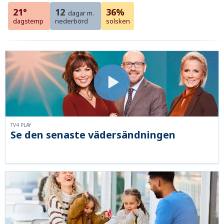
21°
12
36%
dagar m.
dagstemp
nederbörd
solsken
TV4 PLAY
Se den senaste vädersändningen