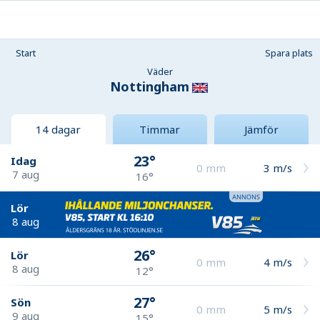
Start
Spara plats
Väder
Nottingham
14 dagar
Timmar
Jämför
23°
Idag
0
mm
3
m/s
7 aug
16°
Lör
8 aug
26°
Lör
0
mm
4
m/s
8 aug
12°
27°
Sön
0
mm
5
m/s
9 aug
15°