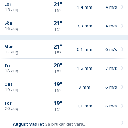
21°
Lör
1,4
mm
4
m/s
15 aug
15°
21°
Sön
3,3
mm
4
m/s
16 aug
15°
21°
Mån
6,1
mm
6
m/s
17 aug
15°
20°
Tis
1,5
mm
7
m/s
18 aug
15°
19°
Ons
9
mm
6
m/s
19 aug
15°
19°
Tor
1,1
mm
8
m/s
20 aug
15°
Augustivädret:
Så brukar det vara...