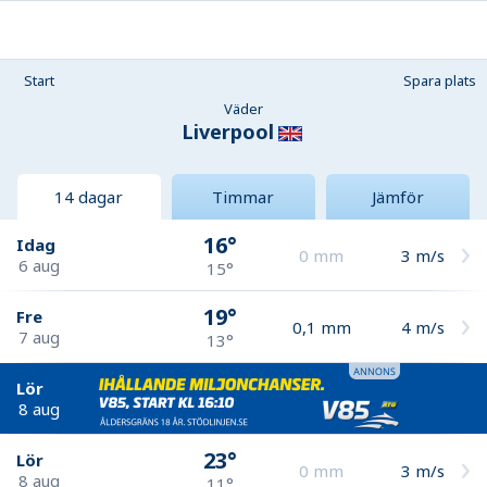
Start
Spara plats
Väder
Liverpool
14 dagar
Timmar
Jämför
16°
Idag
0
mm
3
m/s
6 aug
15°
19°
Fre
0,1
mm
4
m/s
7 aug
13°
Lör
8 aug
23°
Lör
0
mm
3
m/s
8 aug
11°