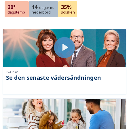
20°
14
35%
dagar m.
dagstemp
nederbörd
solsken
TV4 PLAY
Se den senaste vädersändningen