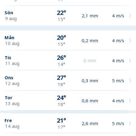
22°
Sön
2,1
mm
4
m/s
9 aug
15°
20°
Mån
0,2
mm
4
m/s
10 aug
15°
26°
Tis
0
mm
4
m/s
11 aug
14°
27°
Ons
0,3
mm
5
m/s
12 aug
18°
24°
Tor
0,6
mm
4
m/s
13 aug
18°
21°
Fre
2,6
mm
5
m/s
14 aug
17°