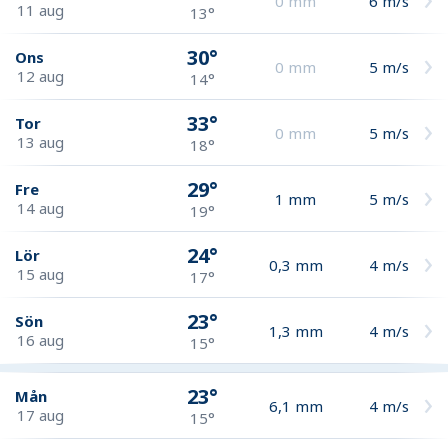
0
mm
6
m/s
11 aug
13°
30°
Ons
0
mm
5
m/s
12 aug
14°
33°
Tor
0
mm
5
m/s
13 aug
18°
29°
Fre
1
mm
5
m/s
14 aug
19°
24°
Lör
0,3
mm
4
m/s
15 aug
17°
23°
Sön
1,3
mm
4
m/s
16 aug
15°
23°
Mån
6,1
mm
4
m/s
17 aug
15°