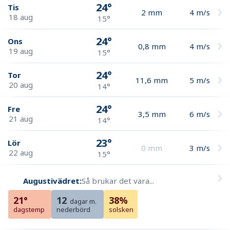
24°
Tis
2
mm
4
m/s
18 aug
15°
24°
Ons
0,8
mm
4
m/s
19 aug
15°
24°
Tor
11,6
mm
5
m/s
20 aug
14°
24°
Fre
3,5
mm
6
m/s
21 aug
14°
23°
Lör
0
mm
3
m/s
22 aug
15°
Augustivädret:
Så brukar det vara...
21°
12
38%
dagar m.
dagstemp
nederbörd
solsken