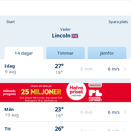
Start
Spara plats
Väder
Lincoln
14 dagar
Timmar
Jämför
27°
Idag
0
mm
6
m/s
9 aug
18°
23°
Mån
0
mm
6
m/s
10 aug
16°
26°
Tis