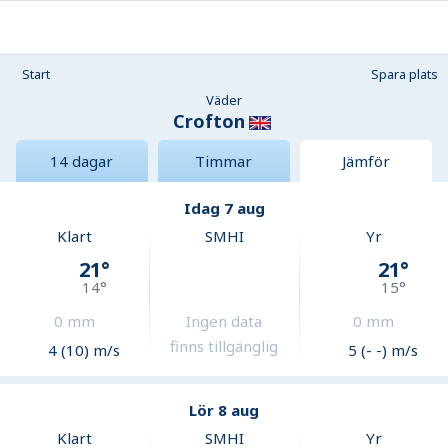
Start
Spara plats
Väder
Crofton
14 dagar
Timmar
Jämför
Idag 7 aug
Klart
SMHI
Yr
21
°
21
°
14
°
15
°
0
mm
Ingen data
0
mm
finns tillgänglig
4 (10) m/s
5 (- -) m/s
Lör 8 aug
Klart
SMHI
Yr