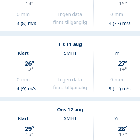
14
°
15
°
0
mm
Ingen data
0
mm
finns tillgänglig
3 (8) m/s
4 (- -) m/s
Tis 11 aug
Klart
SMHI
Yr
26
°
27
°
13
°
14
°
0
mm
Ingen data
0
mm
finns tillgänglig
4 (9) m/s
3 (- -) m/s
Ons 12 aug
Klart
SMHI
Yr
29
°
28
°
15
°
17
°