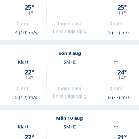
25
°
25
°
11
°
11
°
0
mm
Ingen data
0
mm
finns tillgänglig
4 (10) m/s
5 (- -) m/s
Sön 9 aug
Klart
SMHI
Yr
22
°
24
°
14
°
14
°
0
mm
Ingen data
0
mm
finns tillgänglig
5 (12) m/s
6 (- -) m/s
Mån 10 aug
Klart
SMHI
Yr
22
°
21
°