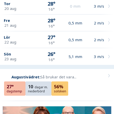
28°
Tor
0
mm
3
m/s
20 aug
16°
28°
Fre
0,5
mm
2
m/s
21 aug
16°
27°
Lör
0,5
mm
2
m/s
22 aug
16°
26°
Sön
5,1
mm
3
m/s
23 aug
16°
Augustivädret:
Så brukar det vara...
27°
10
56%
dagar m.
dagstemp
nederbörd
solsken