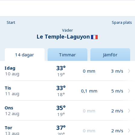
Start
Spara plats
Väder
Le Temple-Laguyon
14 dagar
Timmar
Jämför
33°
Idag
0
mm
3
m/s
10 aug
19°
33°
Tis
0,1
mm
5
m/s
11 aug
18°
35°
Ons
0
mm
2
m/s
12 aug
19°
37°
Tor
0
mm
2
m/s
13 aug
20°