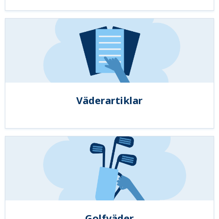
Väderartiklar
Golfväder