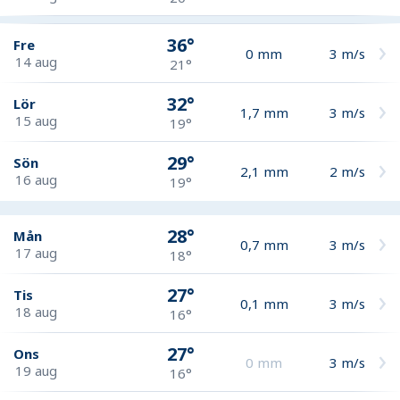
36°
Fre
0
mm
3
m/s
14 aug
21°
32°
Lör
1,7
mm
3
m/s
15 aug
19°
29°
Sön
2,1
mm
2
m/s
16 aug
19°
28°
Mån
0,7
mm
3
m/s
17 aug
18°
27°
Tis
0,1
mm
3
m/s
18 aug
16°
27°
Ons
0
mm
3
m/s
19 aug
16°