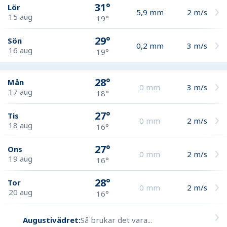
31°
Lör
5,9
mm
2
m/s
15 aug
19°
29°
Sön
0,2
mm
3
m/s
16 aug
19°
28°
Mån
0
mm
3
m/s
17 aug
18°
27°
Tis
0
mm
2
m/s
18 aug
16°
27°
Ons
0
mm
2
m/s
19 aug
16°
28°
Tor
0
mm
2
m/s
20 aug
16°
Augustivädret:
Så brukar det vara...