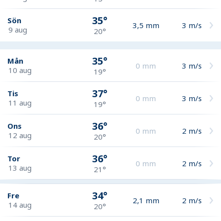
35°
Sön
3,5
mm
3
m/s
9 aug
20°
35°
Mån
0
mm
3
m/s
10 aug
19°
37°
Tis
0
mm
3
m/s
11 aug
19°
36°
Ons
0
mm
2
m/s
12 aug
20°
36°
Tor
0
mm
2
m/s
13 aug
21°
34°
Fre
2,1
mm
2
m/s
14 aug
20°