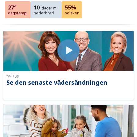
27°
10
55%
dagar m.
dagstemp
nederbörd
solsken
TV4 PLAY
Se den senaste vädersändningen