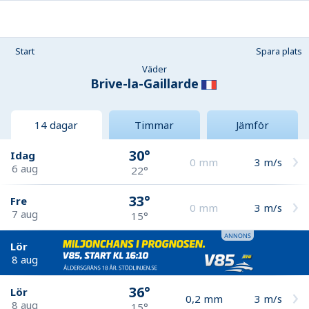
Start
Spara plats
Väder
Brive-la-Gaillarde
14 dagar
Timmar
Jämför
30°
Idag
0
mm
3
m/s
6 aug
22°
33°
Fre
0
mm
3
m/s
7 aug
15°
Lör
8 aug
36°
Lör
0,2
mm
3
m/s
8 aug
15°