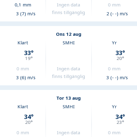
0,1
mm
Ingen data
0
mm
finns tillgänglig
3 (7) m/s
2 (- -) m/s
Ons 12 aug
Klart
SMHI
Yr
33
°
33
°
19
°
20
°
0
mm
Ingen data
0
mm
finns tillgänglig
3 (6) m/s
3 (- -) m/s
Tor 13 aug
Klart
SMHI
Yr
34
°
34
°
20
°
23
°
0
mm
Ingen data
0
mm