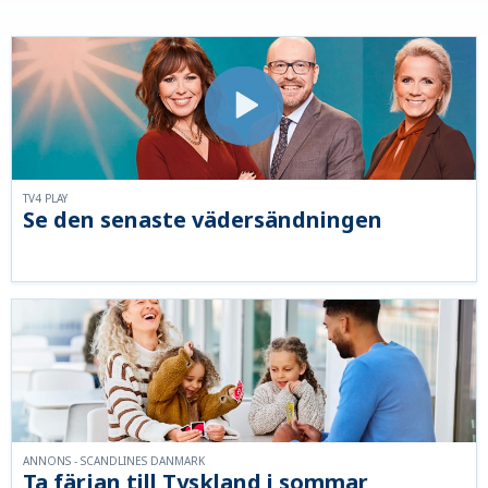
TV4 PLAY
Se den senaste vädersändningen
ANNONS - SCANDLINES DANMARK
Ta färjan till Tyskland i sommar