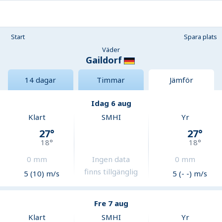
Start
Spara plats
Väder
Gaildorf
14 dagar
Timmar
Jämför
Idag 6 aug
Klart
SMHI
Yr
27
°
27
°
18
°
18
°
0
mm
Ingen data
0
mm
finns tillgänglig
5 (10) m/s
5 (- -) m/s
Fre 7 aug
Klart
SMHI
Yr