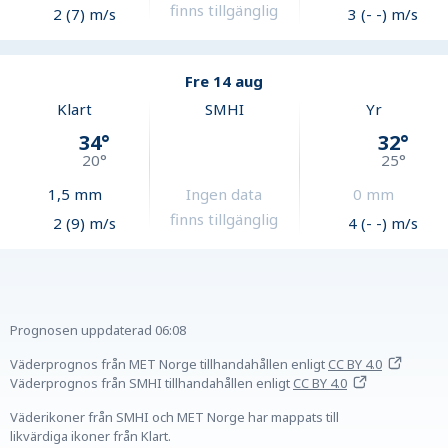
finns tillgänglig
2 (7) m/s
3 (- -) m/s
Fre 14 aug
Klart
SMHI
Yr
34
°
32
°
20
°
25
°
1,5
mm
Ingen data
0
mm
finns tillgänglig
2 (9) m/s
4 (- -) m/s
Prognosen uppdaterad
06:08
Väderprognos från MET Norge tillhandahållen
enligt
CC BY 4.0
Väderprognos från SMHI tillhandahållen
enligt
CC BY 4.0
Väderikoner från SMHI och MET Norge har mappats till
likvärdiga ikoner från Klart.