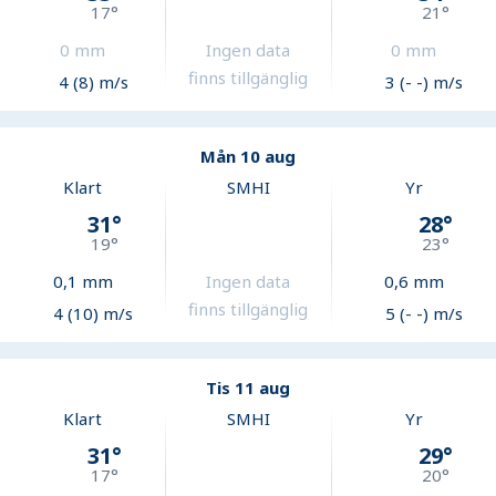
17
°
21
°
0
mm
Ingen data
0
mm
finns tillgänglig
4 (8) m/s
3 (- -) m/s
Mån 10 aug
Klart
SMHI
Yr
31
°
28
°
19
°
23
°
0,1
mm
Ingen data
0,6
mm
finns tillgänglig
4 (10) m/s
5 (- -) m/s
Tis 11 aug
Klart
SMHI
Yr
31
°
29
°
17
°
20
°