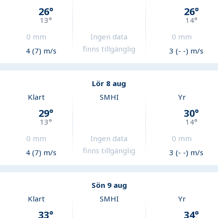
26
°
26
°
13
°
14
°
0
mm
Ingen data
0
mm
finns tillgänglig
4 (7) m/s
3 (- -) m/s
Lör 8 aug
Klart
SMHI
Yr
29
°
30
°
13
°
14
°
0
mm
Ingen data
0
mm
finns tillgänglig
4 (7) m/s
3 (- -) m/s
Sön 9 aug
Klart
SMHI
Yr
33
°
34
°