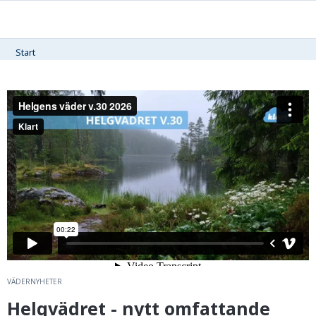
Start
VÄDERNYHETER
H
elgvädret - nytt omfattande