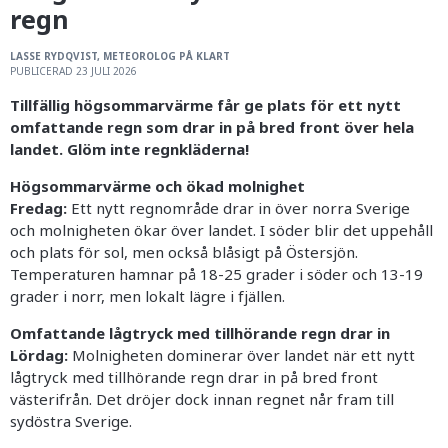
regn
LASSE RYDQVIST, METEOROLOG PÅ KLART
PUBLICERAD 23 JULI 2026
Tillfällig högsommarvärme får ge plats för ett nytt
omfattande regn som drar in på bred front över hela
landet. Glöm inte regnkläderna!
Högsommarvärme och ökad molnighet
Fredag:
Ett nytt regnområde drar in över norra Sverige
och molnigheten ökar över landet. I söder blir det uppehåll
och plats för sol, men också blåsigt på Östersjön.
Temperaturen hamnar på 18-25 grader i söder och 13-19
grader i norr, men lokalt lägre i fjällen.
Omfattande lågtryck med tillhörande regn drar in
Lördag:
Molnigheten dominerar över landet när ett nytt
lågtryck med tillhörande regn drar in på bred front
västerifrån. Det dröjer dock innan regnet når fram till
sydöstra Sverige.