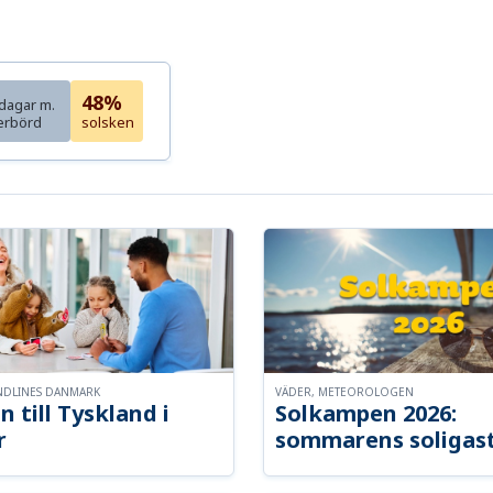
48%
dagar m.
erbörd
solsken
NDLINES DANMARK
VÄDER, METEOROLOGEN
n till Tyskland i
Solkampen 2026:
r
sommarens soligast