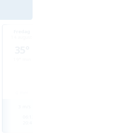
Fredag
Lördag
Söndag
14 augusti
15 augusti
16 augusti
35°
32°
29°
19°
min
20°
min
19°
min
0
mm
2,2
mm
4,9
mm
3
m/s
2
m/s
2
m/s
06:13
06:15
06:16
20:41
20:39
20:37