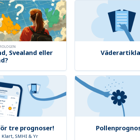
OROLOGEN
d, Svealand eller
Väderartikla
nd?
ör tre prognoser!
Pollenprogno
Klart, SMHI & Yr