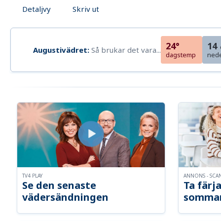
Detaljvy
Skriv ut
24°
14
Augustivädret:
Så brukar det vara...
dagstemp
ned
TV4 PLAY
ANNONS - SCA
Se den senaste
Ta färja
vädersändningen
somma