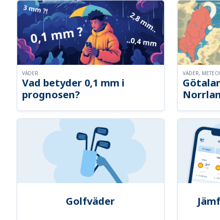
VÄDER
VÄDER, METE
Vad betyder 0,1 mm i
Götalan
prognosen?
Norrla
Golfväder
Jämf