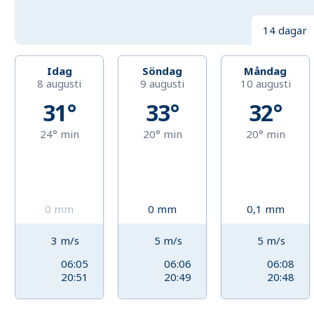
14 dagar
Idag
Söndag
Måndag
8 augusti
9 augusti
10 augusti
31°
33°
32°
24°
min
20°
min
20°
min
0
mm
0
mm
0,1
mm
3
m/s
5
m/s
5
m/s
06:05
06:06
06:08
20:51
20:49
20:48