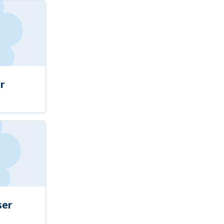
r
ser