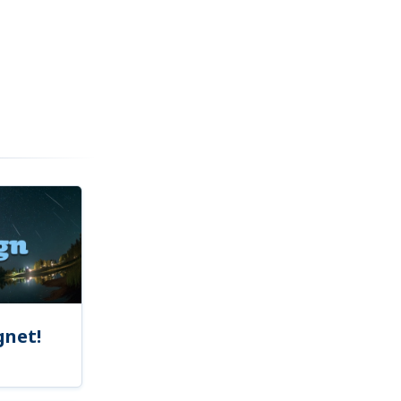
gnet!