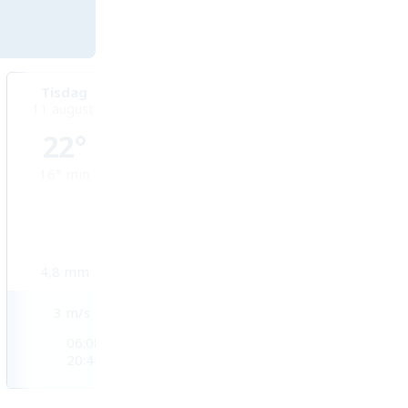
Tisdag
Onsdag
Torsdag
11 augusti
12 augusti
13 augusti
22°
22°
23°
16°
min
14°
min
13°
min
4,8
mm
0,2
mm
5,2
mm
3
m/s
3
m/s
3
m/s
06:08
06:09
06:10
20:45
20:43
20:42