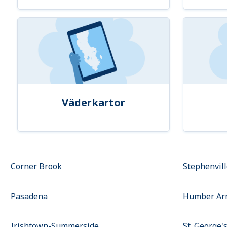
Väderkartor
Corner Brook
Stephenvil
Pasadena
Humber Ar
Irishtown-Summerside
St. George'