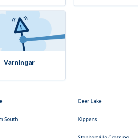
Varningar
le
Deer Lake
m South
Kippens
s
Stephenville Crossing