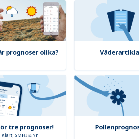
är prognoser olika?
Väderartikla
ör tre prognoser!
Pollenprogno
Klart, SMHI & Yr