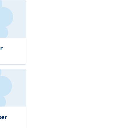
r
ser