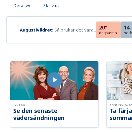
Detaljvy
Skriv ut
20°
14
Augustivädret:
Så brukar det vara...
dagstemp
ned
TV4 PLAY
ANNONS - SCA
Se den senaste
Ta färja
vädersändningen
somma