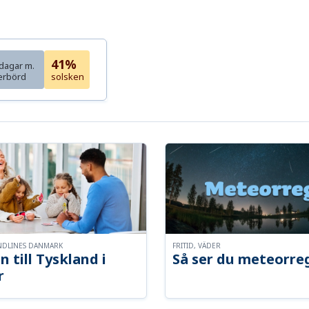
41%
dagar m.
erbörd
solsken
NDLINES DANMARK
FRITID, VÄDER
n till Tyskland i
Så ser du meteorre
r