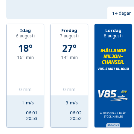
14 dagar
Idag
Fredag
Lördag
6 augusti
7 augusti
8 augusti
18°
27°
16°
min
14°
min
0
mm
0
mm
1
m/s
3
m/s
06:01
06:02
20:53
20:52