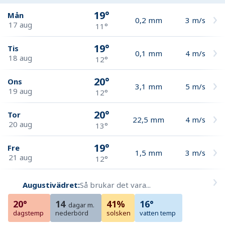
19°
Mån
0,2
mm
3
m/s
17 aug
11°
19°
Tis
0,1
mm
4
m/s
18 aug
12°
20°
Ons
3,1
mm
5
m/s
19 aug
12°
20°
Tor
22,5
mm
4
m/s
20 aug
13°
19°
Fre
1,5
mm
3
m/s
21 aug
12°
Augustivädret:
Så brukar det vara...
20°
14
41%
16°
dagar m.
dagstemp
nederbörd
solsken
vatten temp