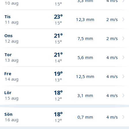
3,3
mm
4
m/s
10 aug
15°
23°
Tis
12,3
mm
2
m/s
11 aug
15°
21°
Ons
7,5
mm
2
m/s
12 aug
15°
21°
Tor
5,6
mm
4
m/s
13 aug
14°
19°
Fre
12,5
mm
4
m/s
14 aug
13°
18°
Lör
3,1
mm
4
m/s
15 aug
12°
18°
Sön
0,7
mm
4
m/s
16 aug
12°