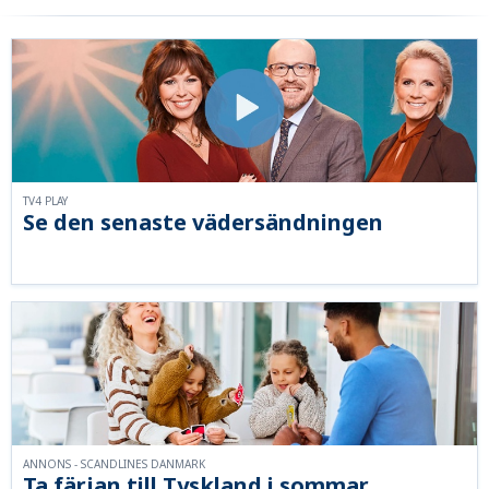
TV4 PLAY
Se den senaste vädersändningen
ANNONS - SCANDLINES DANMARK
Ta färjan till Tyskland i sommar