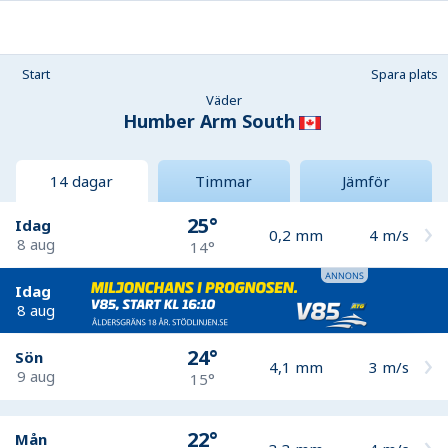
Start
Spara plats
Väder
Humber Arm South
14 dagar
Timmar
Jämför
25°
Idag
0,2
mm
4
m/s
8 aug
14°
Idag
8 aug
24°
Sön
4,1
mm
3
m/s
9 aug
15°
22°
Mån