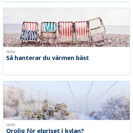
FRITID
Så hanterar du värmen bäst
FRITID
Orolig för elpriset i kylan?