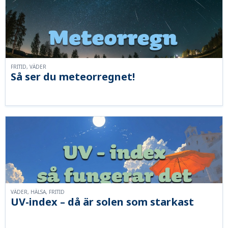
FRITID, VÄDER
Så ser du meteorregnet!
VÄDER, HÄLSA, FRITID
UV-index – då är solen som starkast