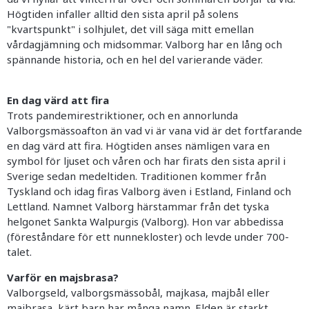
Högtiden infaller alltid den sista april på solens
"kvartspunkt" i solhjulet, det vill säga mitt emellan
vårdagjämning och midsommar. Valborg har en lång och
spännande historia, och en hel del varierande väder.
En dag värd att fira
Trots pandemirestriktioner, och en annorlunda
Valborgsmässoafton än vad vi är vana vid är det fortfarande
en dag värd att fira. Högtiden anses nämligen vara en
symbol för ljuset och våren och har firats den sista april i
Sverige sedan medeltiden. Traditionen kommer från
Tyskland och idag firas Valborg även i Estland, Finland och
Lettland. Namnet Valborg härstammar från det tyska
helgonet Sankta Walpurgis (Valborg). Hon var abbedissa
(föreståndare för ett nunnekloster) och levde under 700-
talet.
Varför en majsbrasa?
Valborgseld, valborgsmässobål, majkasa, majbål eller
majbrasa, kärt barn har många namn. Elden är starkt