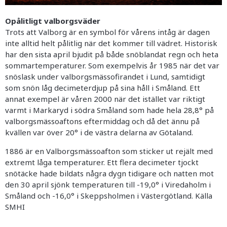
Opålitligt valborgsväder
Trots att Valborg är en symbol för vårens intåg är dagen
inte alltid helt pålitlig när det kommer till vädret. Historisk
har den sista april bjudit på både snöblandat regn och heta
sommartemperaturer. Som exempelvis år 1985 när det var
snöslask under valborgsmässofirandet i Lund, samtidigt
som snön låg decimeterdjup på sina håll i Småland. Ett
annat exempel är våren 2000 när det istället var riktigt
varmt i Markaryd i södra Småland som hade hela 28,8° på
valborgsmässoaftons eftermiddag och då det ännu på
kvällen var över 20° i de västra delarna av Götaland.
1886 är en Valborgsmässoafton som sticker ut rejält med
extremt låga temperaturer. Ett flera decimeter tjockt
snötäcke hade bildats några dygn tidigare och natten mot
den 30 april sjönk temperaturen till -19,0° i Viredaholm i
Småland och -16,0° i Skeppsholmen i Västergötland. Källa
SMHI