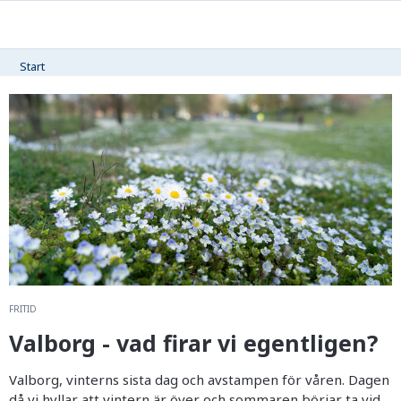
Start
FRITID
Valborg - vad firar vi egentligen?
Valborg, vinterns sista dag och avstampen för våren. Dagen
då vi hyllar att vintern är över och sommaren börjar ta vid.