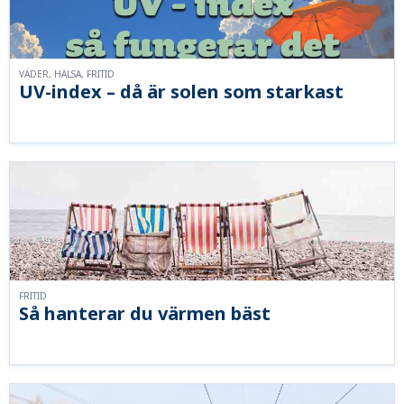
VÄDER, HÄLSA, FRITID
UV-index – då är solen som starkast
FRITID
Så hanterar du värmen bäst