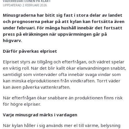
VÄDERREDAKTIONEN PÅ KLART
UPPDATERAD 2 FEBRUARI 2026
Minusgraderna har bitit sig fast i stora delar av landet
och prognoserna pekar på att kylan kan fortsätta även
under februari. För många hushåll innebär det fortsatt
press på elräkningen när uppvärmningen går på
högvarv.
Därför påverkas elpriset
Elpriset styrs av tillgång och efterfrågan, och vädret spelar
en viktig roll. När det blir kallt ökar elanvändningen snabbt,
samtidigt som vinterväder ofta innebär svaga vindar som
kan minska elproduktionen från vindkraften. Torrt väder
kan även påverka vattenkraften.
När efterfrågan ökar snabbare än produktionen finns risk
för högre elpriser.
Varje minusgrad märks i vardagen
När kylan håller i sig används mer el till värme, belysning